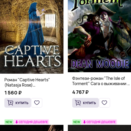
Фэнтези-роман "The Isle of
Роман "Captive Hearts"
Torment" Сага о выживании и
(Natasja Rose)
магии
Романтическое фэнтези
4 767 ₽
1 560 ₽
КУПИТЬ
КУПИТЬ
NEW
СЕГОДНЯ ДЕШЕВЛЕ
NEW
СЕГОДНЯ ДЕШЕВЛЕ