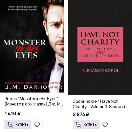
Роман "Monster in His Eyes"
Сборник книг Have Not
(Монстр в его глазах) Дж. М.
Charity - Volume 1: Sins and
Дарховер | Mafia Romance
Volume 2: Virtues
1 410 ₽
2 874 ₽
18+
КУПИТЬ
КУПИТЬ