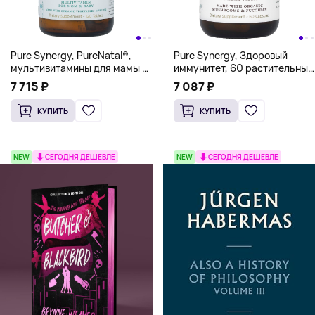
Pure Synergy, PureNatal®,
Pure Synergy, Здоровый
мультивитамины для мамы и
иммунитет, 60 растительных
ребенка, 120 таблеток
капсул
7 715 ₽
7 087 ₽
КУПИТЬ
КУПИТЬ
NEW
СЕГОДНЯ ДЕШЕВЛЕ
NEW
СЕГОДНЯ ДЕШЕВЛЕ