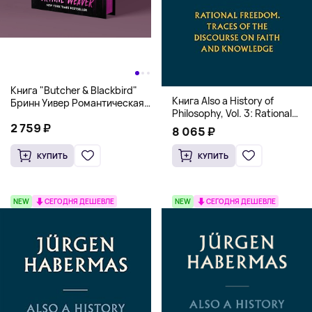
Книга "Butcher & Blackbird"
Книга Also a History of
Бринн Уивер Романтическая
Philosophy, Vol. 3: Rational
комедия о серийных убийцах
Freedom. Traces of the
2 759 ₽
(18+)
8 065 ₽
Discourse on Faith and
Knowledge (Твердый
КУПИТЬ
КУПИТЬ
переплет)
NEW
СЕГОДНЯ ДЕШЕВЛЕ
NEW
СЕГОДНЯ ДЕШЕВЛЕ