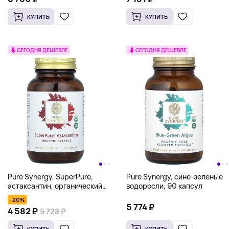
КУПИТЬ
КУПИТЬ
СЕГОДНЯ ДЕШЕВЛЕ
СЕГОДНЯ ДЕШЕВЛЕ
Pure Synergy, SuperPure,
Pure Synergy, сине-зеленые
астаксантин, органический
водоросли, 90 капсул
экстракт, 60 капсул
-20%
5 774 ₽
4 582 ₽
5 728 ₽
КУПИТЬ
КУПИТЬ