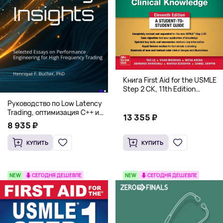
Книга First Aid for the USMLE
Step 2 CK, 11th Edition
(Мягкий переплет,
Руководство по Low Latency
Английский язык)
Trading, оптимизация C++ и
13 355 ₽
системная архитектура для
8 935 ₽
HFT
КУПИТЬ
КУПИТЬ
NEW
СЕГОДНЯ ДЕШЕВЛЕ
NEW
СЕГОДНЯ ДЕШЕВЛЕ