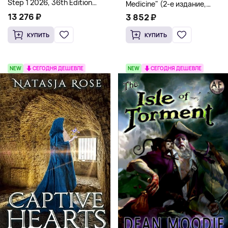
Step 1 2026, 36th Edition
Medicine" (2-е издание,
(Мягкий переплет,
Мягкая обложка) Dr. Thomas
13 276 ₽
3 852 ₽
Английский язык)
Watchman
КУПИТЬ
КУПИТЬ
NEW
СЕГОДНЯ ДЕШЕВЛЕ
NEW
СЕГОДНЯ ДЕШЕВЛЕ