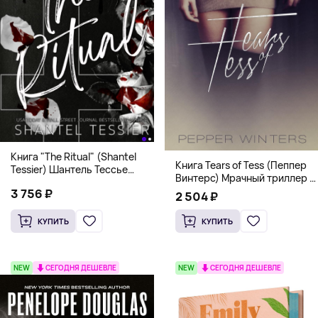
Книга "The Ritual" (Shantel
Книга Tears of Tess (Пеппер
Tessier) Шантель Тессье
Винтерс) Мрачный триллер о
Экстремальный дарк-
выживании и страсти (18+)
3 756 ₽
романс бестселлер (18+)
2 504 ₽
КУПИТЬ
КУПИТЬ
NEW
СЕГОДНЯ ДЕШЕВЛЕ
NEW
СЕГОДНЯ ДЕШЕВЛЕ