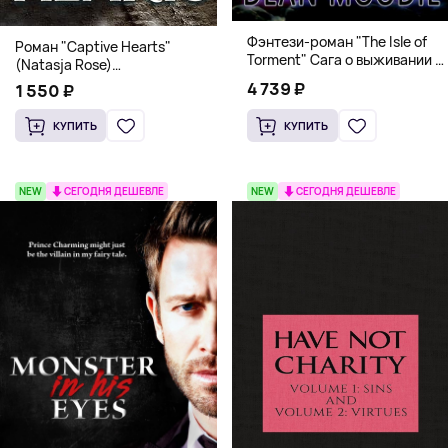
Фэнтези-роман "The Isle of
Роман "Captive Hearts"
Torment" Сага о выживании и
(Natasja Rose)
магии
Романтическое фэнтези
4 739 ₽
1 550 ₽
КУПИТЬ
КУПИТЬ
NEW
СЕГОДНЯ ДЕШЕВЛЕ
NEW
СЕГОДНЯ ДЕШЕВЛЕ