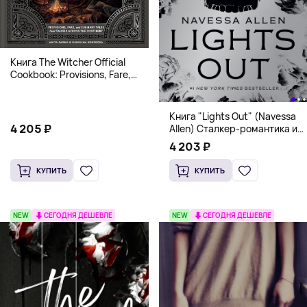
Книга The Witcher Official
Cookbook: Provisions, Fare,
and Culinary Tales from Travels
Across the Continent
Книга "Lights Out" (Navessa
4 205 ₽
Allen) Сталкер-романтика и
человек в маске (18+)
4 203 ₽
КУПИТЬ
КУПИТЬ
NEW
СЕГОДНЯ ДЕШЕВЛЕ
NEW
СЕГОДНЯ ДЕШЕВЛЕ