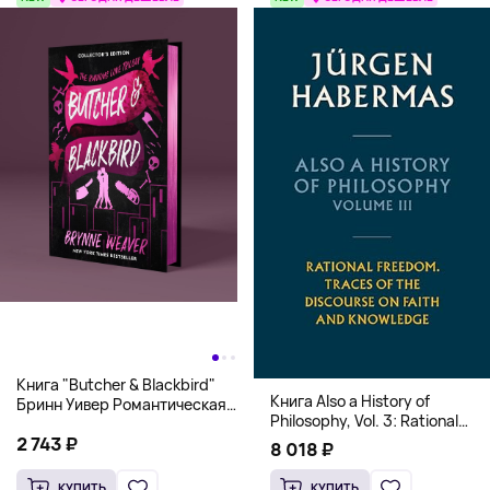
Книга "Butcher & Blackbird"
Книга Also a History of
Бринн Уивер Романтическая
Philosophy, Vol. 3: Rational
комедия о серийных убийцах
Freedom. Traces of the
2 743 ₽
(18+)
8 018 ₽
Discourse on Faith and
Knowledge (Твердый
КУПИТЬ
КУПИТЬ