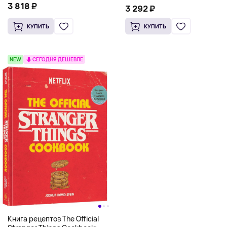
Pizza Cookbook (На
3 818 ₽
Scooby Snacks), Твердый
3 292 ₽
английском)
переплет
КУПИТЬ
КУПИТЬ
NEW
СЕГОДНЯ ДЕШЕВЛЕ
Книга рецептов The Official