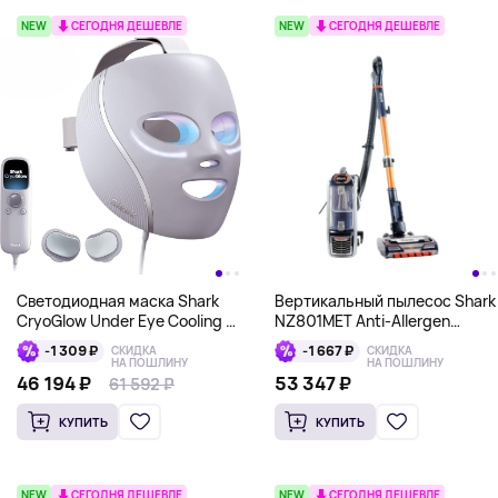
NEW
СЕГОДНЯ ДЕШЕВЛЕ
NEW
СЕГОДНЯ ДЕШЕВЛЕ
Светодиодная маска Shark
Вертикальный пылесос Shark
CryoGlow Under Eye Cooling &
NZ801MET Anti-Allergen
LED Anti-Ageing & Blemish
Complete Seal, синий
-1 309 ₽
-1 667 ₽
СКИДКА
СКИДКА
Repair Mask (модель FW312),
НА ПОШЛИНУ
НА ПОШЛИНУ
серая
46 194 ₽
53 347 ₽
61 592 ₽
КУПИТЬ
КУПИТЬ
NEW
СЕГОДНЯ ДЕШЕВЛЕ
NEW
СЕГОДНЯ ДЕШЕВЛЕ