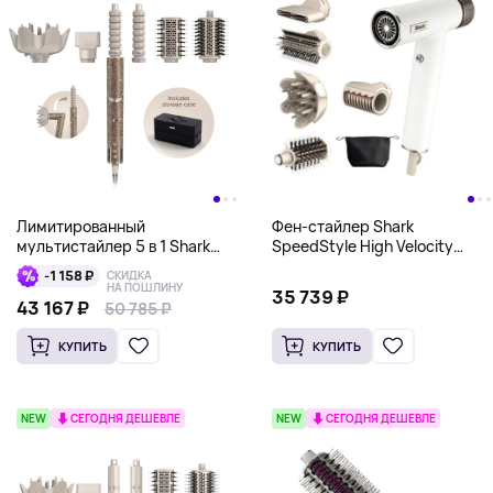
Лимитированный
Фен-стайлер Shark
мультистайлер 5 в 1 Shark
SpeedStyle High Velocity
FlexStyle Sparkle Gift Set (20
Dryer с насадкой RapidGloss
-1 158 ₽
СКИДКА
000 кристаллов), шампань
Finisher, белый
НА ПОШЛИНУ
35 739 ₽
43 167 ₽
50 785 ₽
КУПИТЬ
КУПИТЬ
NEW
СЕГОДНЯ ДЕШЕВЛЕ
NEW
СЕГОДНЯ ДЕШЕВЛЕ