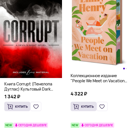
Коллекционное издание
"People We Meet on Vacation"
Книга Corrupt (Пенелопа
(Эмили Генри) Deluxe
Дуглас) Культовый Dark
Hardcover
4 322 ₽
Romance бестселлер (18+)
1 342 ₽
КУПИТЬ
КУПИТЬ
NEW
СЕГОДНЯ ДЕШЕВЛЕ
NEW
СЕГОДНЯ ДЕШЕВЛЕ