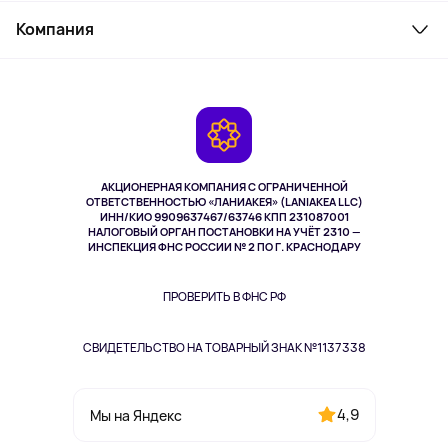
Служба поддержки
Косметика и уход
Компания
Как заказать
Активный отдых
Оплата
О сервисе
Планшеты
Доставка
Контакты
Игровые консоли
Гарантия
Камеры
Возврат
TV и мультимедиа
Выкуп товара
Музыка и звук
АКЦИОНЕРНАЯ КОМПАНИЯ С ОГРАНИЧЕННОЙ
Спорт
ОТВЕТСТВЕННОСТЬЮ «ЛАНИАКЕЯ» (LANIAKEA LLC)
ИНН/КИО 9909637467/63746 КПП 231087001
Здоровье
НАЛОГОВЫЙ ОРГАН ПОСТАНОВКИ НА УЧЁТ 2310 —
Здоровье питомцев
ИНСПЕКЦИЯ ФНС РОССИИ № 2 ПО Г. КРАСНОДАРУ
Книги
Одежда и аксессуары
ПРОВЕРИТЬ В ФНС РФ
СВИДЕТЕЛЬСТВО НА ТОВАРНЫЙ ЗНАК №1137338
4,9
Мы на Яндекс