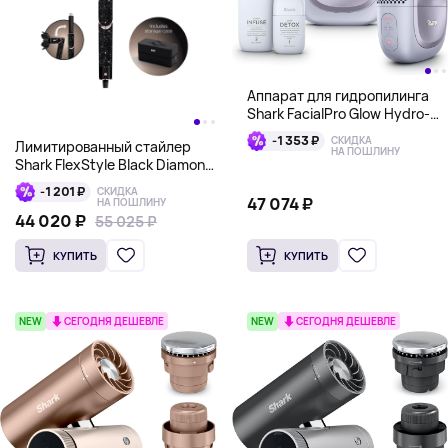
Аппарат для гидропилинга
Shark FacialPro Glow Hydro-
Powered Facial System с
-1 353 ₽
СКИДКА
Лимитированный стайлер
насадкой DePuffi (Hot &
НА ПОШЛИНУ
Shark FlexStyle Black Diamond
Cold), Сиреневый
Sparkle (20 000 кристаллов),
-1 201 ₽
СКИДКА
черный
47 074 ₽
НА ПОШЛИНУ
44 020 ₽
55 025 ₽
КУПИТЬ
КУПИТЬ
NEW
СЕГОДНЯ ДЕШЕВЛЕ
NEW
СЕГОДНЯ ДЕШЕВЛЕ