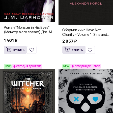
Роман "Monster in His Eyes"
Сборник книг Have Not
(Монстр в его глазах) Дж. М.
Charity - Volume 1: Sins and
Дарховер | Mafia Romance
Volume 2: Virtues
1 401 ₽
2 857 ₽
18+
КУПИТЬ
КУПИТЬ
NEW
СЕГОДНЯ ДЕШЕВЛЕ
NEW
СЕГОДНЯ ДЕШЕВЛЕ