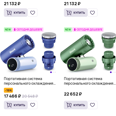
Shark ChillPill 3-in-1, розовый
Shark ChillPill 3-in-1,
21 132 ₽
21 132 ₽
бирюзовый
КУПИТЬ
КУПИТЬ
NEW
СЕГОДНЯ ДЕШЕВЛЕ
NEW
СЕГОДНЯ ДЕШЕВЛЕ
Портативная система
Портативная система
персонального охлаждения
персонального охлаждения
Shark ChillPill 3-in-1, синий
Shark ChillPill 3-in-1, зеленый
-15%
22 652 ₽
17 466 ₽
20 548 ₽
КУПИТЬ
КУПИТЬ