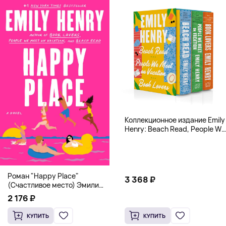
Коллекционное издание Emily
Henry: Beach Read, People We
Meet, Book Lovers
Роман "Happy Place"
3 368 ₽
(Счастливое место) Эмили
Генри | Твердый переплет
2 176 ₽
КУПИТЬ
КУПИТЬ