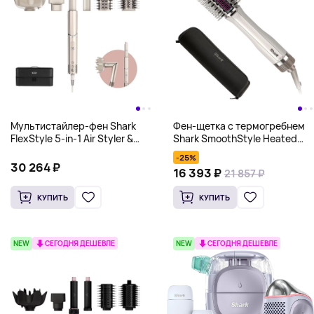
Мультистайлер-фен Shark
Фен-щетка с термогребнем
FlexStyle 5-in-1 Air Styler &
Shark SmoothStyle Heated
Hair Dryer с кейсом для
Brush & Smoothing Comb
-25%
хранения
(Wet-to-Dry) + Чехол
30 264 ₽
16 393 ₽
21 857 ₽
КУПИТЬ
КУПИТЬ
NEW
СЕГОДНЯ ДЕШЕВЛЕ
NEW
СЕГОДНЯ ДЕШЕВЛЕ