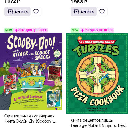
1 672 ₽
1 968 ₽
КУПИТЬ
КУПИТЬ
NEW
СЕГОДНЯ ДЕШЕВЛЕ
NEW
СЕГОДНЯ ДЕШЕВЛЕ
Официальная кулинарная
Книга рецептов пиццы
книга Скуби-Ду (Scooby-
Teenage Mutant Ninja Turtles
Doo! and the Attack of the