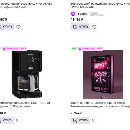
проводной пылесос TEFAL X-Force Flex
Беспроводной моющий пылесос TEFAL X-Fo
60, черный-медный
Flex 14.60, синий
СКИДКА
-1 459 ₽
НА ПОШЛИНУ
887 ₽
49 192 ₽
КУПИТЬ
КУПИТЬ
W
NEW
СЕГОДНЯ ДЕШЕВЛЕ
СЕГОДНЯ ДЕШЕВЛЕ
емашина Tefal SMARTN'LIGHT 1000 Вт,
Книга "Butcher & Blackbird" Бринн Уивер
ровой, 1,25 л, черный
Романтическая комедия о серийных убийц
(18+)
10 ₽
2 743 ₽
КУПИТЬ
КУПИТЬ