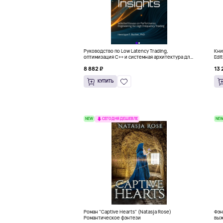
Руководство по Low Latency Trading,
Книг
оптимизация C++ и системная архитектура для
Edi
HFT
8 882 ₽
13 
КУПИТЬ
NEW
NE
СЕГОДНЯ ДЕШЕВЛЕ
Роман "Captive Hearts" (Natasja Rose)
Фэн
Романтическое фэнтези
выж