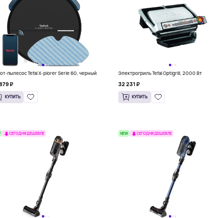
от-пылесос Tefal X-plorer Serie 60, черный
Электрогриль Tefal Optigrill, 2000 Вт
879 ₽
32 231 ₽
КУПИТЬ
КУПИТЬ
W
NEW
СЕГОДНЯ ДЕШЕВЛЕ
СЕГОДНЯ ДЕШЕВЛЕ