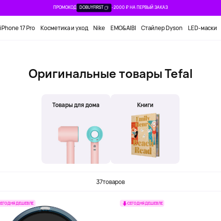
ПРОМОКОД
DOBUYFIRST
-2000 ₽ НА ПЕРВЫЙ ЗАКАЗ
iPhone 17 Pro
Косметика и уход
Nike
EMO&AIBI
Стайлер Dyson
LED-маски
Оригинальные товары Tefal
Товары для дома
Книги
37
товаров
СЕГОДНЯ ДЕШЕВЛЕ
СЕГОДНЯ ДЕШЕВЛЕ