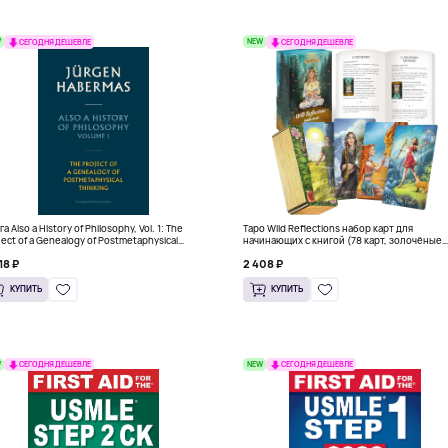
W
NEW
СЕГОДНЯ ДЕШЕВЛЕ
СЕГОДНЯ ДЕШЕВЛЕ
а Also a History of Philosophy, Vol. 1: The
Таро Wild Reflections набор карт для
ject of a Genealogy of Postmetaphysical
начинающих с книгой (78 карт, золочёные
nking (Твердый переплет)
края)
18 ₽
2 408 ₽
КУПИТЬ
КУПИТЬ
W
NEW
СЕГОДНЯ ДЕШЕВЛЕ
СЕГОДНЯ ДЕШЕВЛЕ