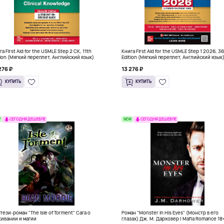
а First Aid for the USMLE Step 2 CK, 11th
Книга First Aid for the USMLE Step 1 2026, 3
tion (Мягкий переплет, Английский язык)
Edition (Мягкий переплет, Английский язык
276 ₽
13 276 ₽
КУПИТЬ
КУПИТЬ
W
NEW
СЕГОДНЯ ДЕШЕВЛЕ
СЕГОДНЯ ДЕШЕВЛЕ
тези-роман "The Isle of Torment" Сага о
Роман "Monster in His Eyes" (Монстр в его
ивании и магии
глазах) Дж. М. Дарховер | Mafia Romance 18