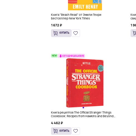
Книга "Beach Read" от Эмили Генри
Кни
Бестселлер New York Times
сви
1 672 ₽
1 9
КУПИТЬ
NEW
СЕГОДНЯ ДЕШЕВЛЕ
Книга рецептов The Official Stranger Things
Cookbook: Recipes from Hawkins and Beyond
(На английском)
4 462 ₽
КУПИТЬ