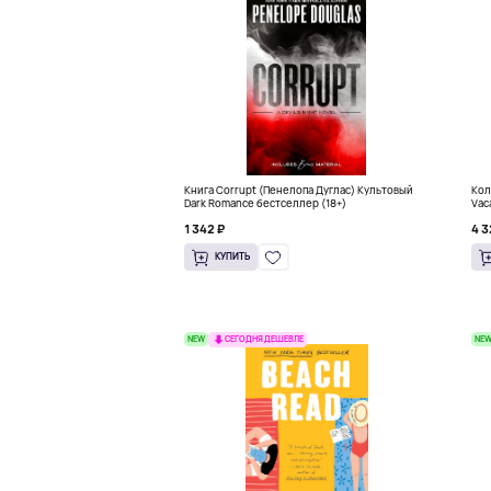
Книга Corrupt (Пенелопа Дуглас) Культовый
Кол
Dark Romance бестселлер (18+)
Vac
1 342 ₽
4 3
КУПИТЬ
NEW
NE
СЕГОДНЯ ДЕШЕВЛЕ