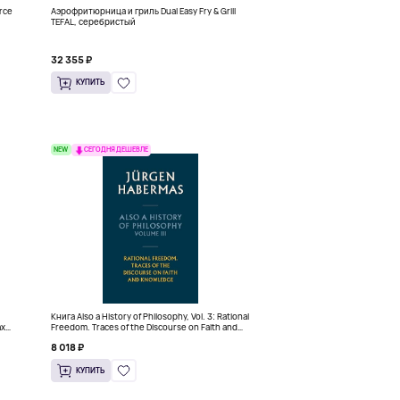
rce
Аэрофритюрница и гриль Dual Easy Fry & Grill
TEFAL, серебристый
32 355 ₽
КУПИТЬ
NEW
СЕГОДНЯ ДЕШЕВЛЕ
Книга Also a History of Philosophy, Vol. 3: Rational
ах
Freedom. Traces of the Discourse on Faith and
Knowledge (Твердый переплет)
8 018 ₽
КУПИТЬ