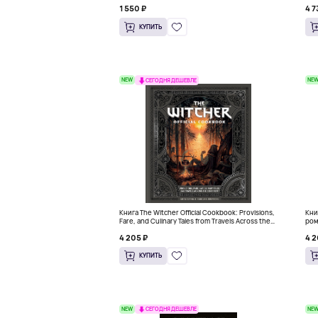
1 550 ₽
4 7
КУПИТЬ
NEW
NE
СЕГОДНЯ ДЕШЕВЛЕ
Книга The Witcher Official Cookbook: Provisions,
Кни
Fare, and Culinary Tales from Travels Across the
ром
Continent
4 205 ₽
4 2
КУПИТЬ
NEW
NE
СЕГОДНЯ ДЕШЕВЛЕ