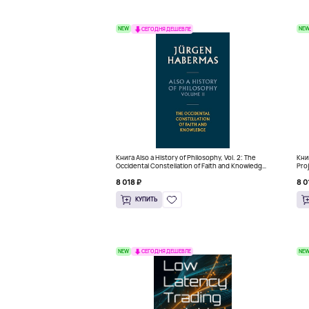
NEW
NE
СЕГОДНЯ ДЕШЕВЛЕ
Книга Also a History of Philosophy, Vol. 2: The
Книг
Occidental Constellation of Faith and Knowledge
Pro
(Твердый переплет)
Thi
8 018 ₽
8 0
КУПИТЬ
NEW
NE
СЕГОДНЯ ДЕШЕВЛЕ