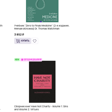
6th
Учебник "Zero to Finals Medicine" (2-е издание,
)
Мягкая обложка) Dr. Thomas Watchman
3 852 ₽
КУПИТЬ
NEW
СЕГОДНЯ ДЕШЕВЛЕ
Сборник книг Have Not Charity - Volume 1: Sins
+
and Volume 2: Virtues