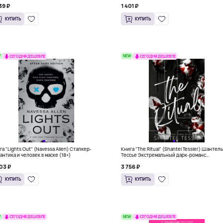
39 ₽
1 401 ₽
КУПИТЬ
КУПИТЬ
W
NEW
СЕГОДНЯ ДЕШЕВЛЕ
СЕГОДНЯ ДЕШЕВЛЕ
га "Lights Out" (Navessa Allen) Сталкер-
Книга "The Ritual" (Shantel Tessier) Шантел
антика и человек в маске (18+)
Тессье Экстремальный дарк-романс
бестселлер (18+)
03 ₽
3 756 ₽
КУПИТЬ
КУПИТЬ
W
NEW
СЕГОДНЯ ДЕШЕВЛЕ
СЕГОДНЯ ДЕШЕВЛЕ