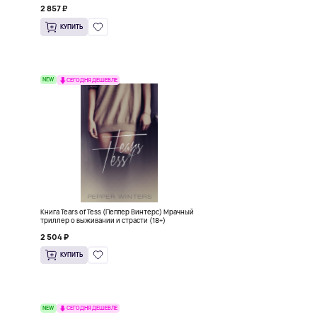
2 857 ₽
КУПИТЬ
NEW
СЕГОДНЯ ДЕШЕВЛЕ
ь
Книга Tears of Tess (Пеппер Винтерс) Мрачный
триллер о выживании и страсти (18+)
2 504 ₽
КУПИТЬ
NEW
СЕГОДНЯ ДЕШЕВЛЕ