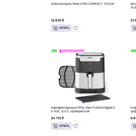
Электрогриль Tefal ULTRA COMPACT, 1700 Вт
Бес
15.
12 610 ₽
31 
КУПИТЬ
NEW
NE
СЕГОДНЯ ДЕШЕВЛЕ
Аэрофритюрница TEFAL Easy Fry&Grill Digital 2-
Коф
в-1XXL, 6,5 л, серебристый
циф
24 112 ₽
6 8
КУПИТЬ