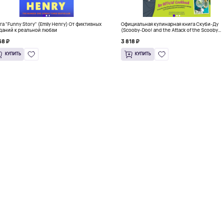
га "Funny Story" (Emily Henry) От фиктивных
Официальная кулинарная книга Скуби-Ду
даний к реальной любви
(Scooby-Doo! and the Attack of the Scooby
Snacks), Твердый переплет
68 ₽
3 818 ₽
КУПИТЬ
КУПИТЬ