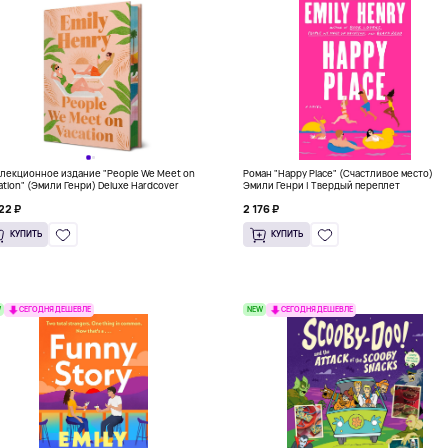
лекционное издание "People We Meet on
Роман "Happy Place" (Счастливое место)
ation" (Эмили Генри) Deluxe Hardcover
Эмили Генри | Твердый переплет
22 ₽
2 176 ₽
КУПИТЬ
КУПИТЬ
W
NEW
СЕГОДНЯ ДЕШЕВЛЕ
СЕГОДНЯ ДЕШЕВЛЕ