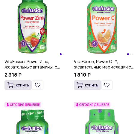
VitaFusion, Power Zinc,
VitaFusion, Power C ™,
жевательные витамины, с
жевательные мармеладки с
натуральным вкусом
витамином С высокой
2 315 ₽
1 810 ₽
клубники и мандарина, 15 мг,
эффективности,
90 жевательных
натуральный апельсин, 150
КУПИТЬ
КУПИТЬ
мармеладок (5 мг в 1
жевательных таблеток
жевательной таблетке)
СЕГОДНЯ ДЕШЕВЛЕ
СЕГОДНЯ ДЕШЕВЛЕ