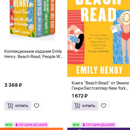
Коллекционное издание Emily
Henry: Beach Read, People We
Meet, Book Lovers
Книга "Beach Read" от Эмили
3 368 ₽
Генри Бестселлер New York
Times
1 672 ₽
КУПИТЬ
КУПИТЬ
NEW
СЕГОДНЯ ДЕШЕВЛЕ
NEW
СЕГОДНЯ ДЕШЕВЛЕ