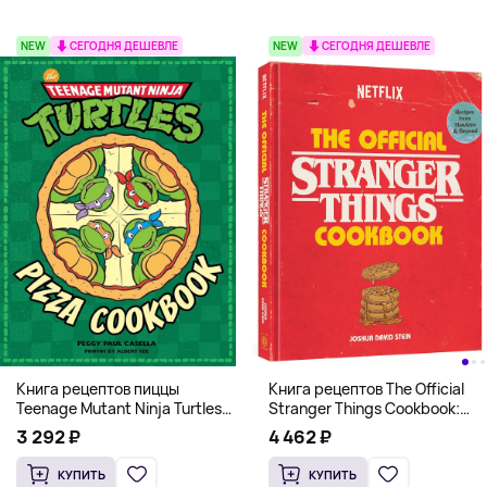
NEW
СЕГОДНЯ ДЕШЕВЛЕ
NEW
СЕГОДНЯ ДЕШЕВЛЕ
Книга рецептов The Official
Книга рецептов пиццы
Stranger Things Cookbook:
Teenage Mutant Ninja Turtles
Recipes from Hawkins and
Pizza Cookbook (На
4 462 ₽
3 292 ₽
Beyond (На английском)
английском)
КУПИТЬ
КУПИТЬ