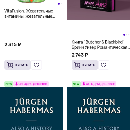
VitaFusion, Жевательные
витамины, жевательные
мармеладки Power C,
усиленная сила действия,
тропические цитрусовые, 92
жевательные мармеладки
Книга "Butcher & Blackbird"
(125 мг в каждой
2 315 ₽
Бринн Уивер Романтическая
жевательной таблетке)
комедия о серийных убийцах
2 743 ₽
(18+)
КУПИТЬ
КУПИТЬ
NEW
СЕГОДНЯ ДЕШЕВЛЕ
NEW
СЕГОДНЯ ДЕШЕВЛЕ