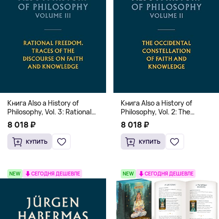
Книга Also a History of
Книга Also a History of
Philosophy, Vol. 3: Rational
Philosophy, Vol. 2: The
Freedom. Traces of the
Occidental Constellation of
8 018 ₽
8 018 ₽
Discourse on Faith and
Faith and Knowledge
Knowledge (Твердый
(Твердый переплет)
КУПИТЬ
КУПИТЬ
переплет)
NEW
СЕГОДНЯ ДЕШЕВЛЕ
NEW
СЕГОДНЯ ДЕШЕВЛЕ