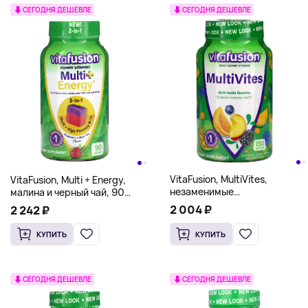
СЕГОДНЯ ДЕШЕВЛЕ
СЕГОДНЯ ДЕШЕВЛЕ
VitaFusion, MultiVites,
VitaFusion, Multi + Energy,
незаменимые
малина и черный чай, 90
мультивитамины,
жевательных таблеток
2 004 ₽
2 242 ₽
натуральный ягодный,
персиковый и апельсиновый
КУПИТЬ
КУПИТЬ
вкусы, 150 жевательных
таблеток
СЕГОДНЯ ДЕШЕВЛЕ
СЕГОДНЯ ДЕШЕВЛЕ