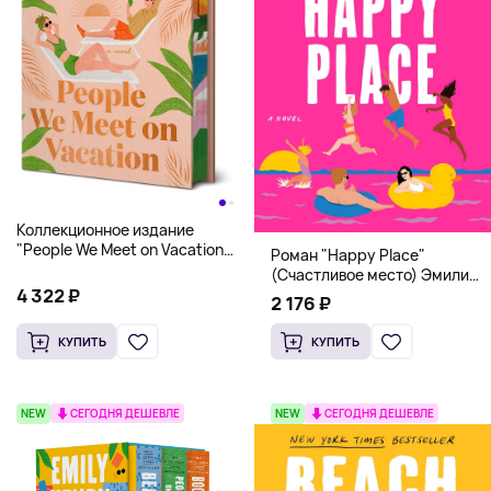
Коллекционное издание
"People We Meet on Vacation"
Роман "Happy Place"
(Эмили Генри) Deluxe
(Счастливое место) Эмили
Hardcover
4 322 ₽
Генри | Твердый переплет
2 176 ₽
КУПИТЬ
КУПИТЬ
NEW
СЕГОДНЯ ДЕШЕВЛЕ
NEW
СЕГОДНЯ ДЕШЕВЛЕ