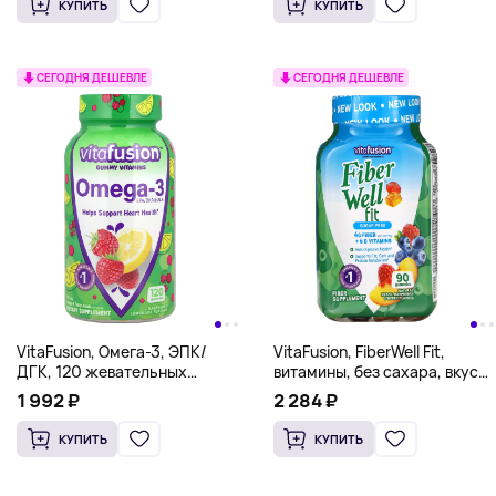
КУПИТЬ
КУПИТЬ
СЕГОДНЯ ДЕШЕВЛЕ
СЕГОДНЯ ДЕШЕВЛЕ
VitaFusion, Омега-3, ЭПК/
VitaFusion, FiberWell Fit,
ДГК, 120 жевательных
витамины, без сахара, вкус
таблеток
натурального персика,
1 992 ₽
2 284 ₽
малины и ягод,
90 жевательных таблеток
КУПИТЬ
КУПИТЬ