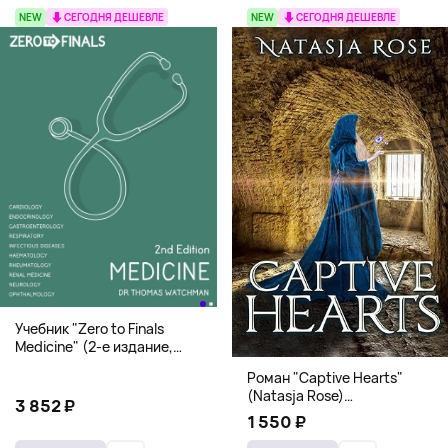
NEW
СЕГОДНЯ ДЕШЕВЛЕ
NEW
СЕГОДНЯ ДЕШЕВЛЕ
Учебник "Zero to Finals
Medicine" (2-е издание,
Мягкая обложка) Dr. Thomas
Роман "Captive Hearts"
Watchman
(Natasja Rose)
3 852 ₽
Романтическое фэнтези
1 550 ₽