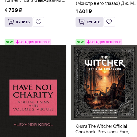
Torment" Сага о выживании и
(Монстр в его глазах) Дж. М.
магии
Дарховер | Mafia Romance
4 739 ₽
1 401 ₽
18+
КУПИТЬ
КУПИТЬ
NEW
СЕГОДНЯ ДЕШЕВЛЕ
NEW
СЕГОДНЯ ДЕШЕВЛЕ
Книга The Witcher Official
Cookbook: Provisions, Fare,