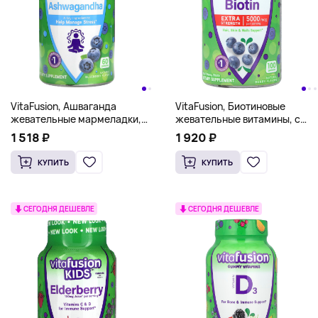
VitaFusion, Ашваганда
VitaFusion, Биотиновые
жевательные мармеладки,
жевательные витамины, с
голубика, 60 жевательных
повышенной силой действия,
1 518 ₽
1 920 ₽
таблеток
натуральные ягоды, 5000
мкг, 100 жевательных
КУПИТЬ
КУПИТЬ
таблеток (2500 мкг в
жевательной таблетке)
СЕГОДНЯ ДЕШЕВЛЕ
СЕГОДНЯ ДЕШЕВЛЕ