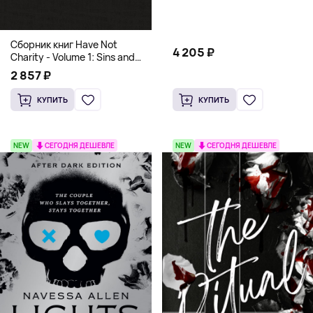
and Culinary Tales from Travels
Across the Continent
Сборник книг Have Not
4 205 ₽
Charity - Volume 1: Sins and
Volume 2: Virtues
2 857 ₽
КУПИТЬ
КУПИТЬ
NEW
СЕГОДНЯ ДЕШЕВЛЕ
NEW
СЕГОДНЯ ДЕШЕВЛЕ