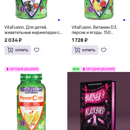
VitaFusion, Для детей,
VitaFusion, Витамин D3,
жевательные мармеладки с
персик и ягоды, 150
бузиной, для детей от 4 лет,
жевательных таблеток
2 034 ₽
1 728 ₽
натуральные ягоды, 60
жевательных таблеток
КУПИТЬ
КУПИТЬ
СЕГОДНЯ ДЕШЕВЛЕ
NEW
СЕГОДНЯ ДЕШЕВЛЕ