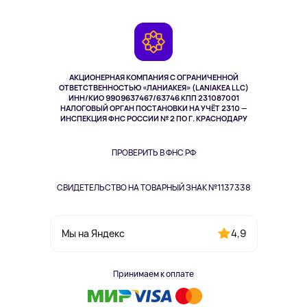
Доставка
Контакты
Игровые консоли
Гарантия
Камеры
Возврат
TV и мультимедиа
Выкуп товара
Музыка и звук
АКЦИОНЕРНАЯ КОМПАНИЯ С ОГРАНИЧЕННОЙ
Спорт
ОТВЕТСТВЕННОСТЬЮ «ЛАНИАКЕЯ» (LANIAKEA LLC)
ИНН/КИО 9909637467/63746 КПП 231087001
Здоровье
НАЛОГОВЫЙ ОРГАН ПОСТАНОВКИ НА УЧЁТ 2310 —
Здоровье питомцев
ИНСПЕКЦИЯ ФНС РОССИИ № 2 ПО Г. КРАСНОДАРУ
Книги
Одежда и аксессуары
ПРОВЕРИТЬ В ФНС РФ
СВИДЕТЕЛЬСТВО НА ТОВАРНЫЙ ЗНАК №1137338
4,9
Мы на Яндекс
Принимаем к оплате