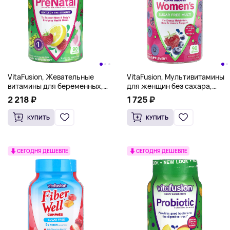
VitaFusion, Жевательные
VitaFusion, Мультивитамины
витамины для беременных,
для женщин без сахара,
натуральный малиновый
ягодное ассорти, 90
2 218 ₽
1 725 ₽
лимонад, 90 жевательных
жевательных таблеток
таблеток
КУПИТЬ
КУПИТЬ
СЕГОДНЯ ДЕШЕВЛЕ
СЕГОДНЯ ДЕШЕВЛЕ