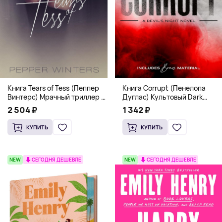
Книга Corrupt (Пенелопа
Книга Tears of Tess (Пеппер
Дуглас) Культовый Dark
Винтерс) Мрачный триллер о
Romance бестселлер (18+)
выживании и страсти (18+)
1 342 ₽
2 504 ₽
КУПИТЬ
КУПИТЬ
NEW
СЕГОДНЯ ДЕШЕВЛЕ
NEW
СЕГОДНЯ ДЕШЕВЛЕ