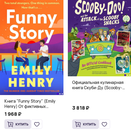
Официальная кулинарная
книга Скуби-Ду (Scooby-
Doo! and the Attack of the
Scooby Snacks), Твердый
Книга "Funny Story" (Emily
переплет
Henry) От фиктивных
3 818 ₽
свиданий к реальной любви
1 968 ₽
КУПИТЬ
КУПИТЬ