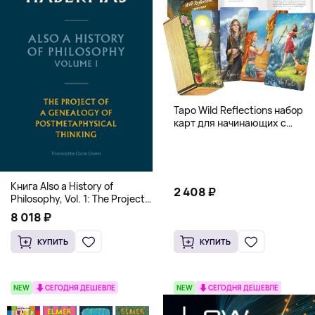
Таро Wild Reflections набор
карт для начинающих с
книгой (78 карт, золочёные
края)
Книга Also a History of
2 408 ₽
Philosophy, Vol. 1: The Project
of a Genealogy of
8 018 ₽
Postmetaphysical Thinking
(Твердый переплет)
КУПИТЬ
КУПИТЬ
NEW
СЕГОДНЯ ДЕШЕВЛЕ
NEW
СЕГОДНЯ ДЕШЕВЛЕ