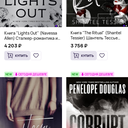
Книга "The Ritual" (Shantel
Книга "Lights Out" (Navessa
Tessier) Шантель Тессье
Allen) Сталкер-романтика и
Экстремальный дарк-
человек в маске (18+)
3 756 ₽
4 203 ₽
романс бестселлер (18+)
КУПИТЬ
КУПИТЬ
NEW
СЕГОДНЯ ДЕШЕВЛЕ
NEW
СЕГОДНЯ ДЕШЕВЛЕ