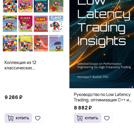
Коллекция из 12
классических
иллюстрированных книг об
Элмере от Дэвида Макки
Руководство по Low Latency
9 286 ₽
Trading, оптимизация C++ и
системная архитектура для
8 882 ₽
HFT
КУПИТЬ
КУПИТЬ