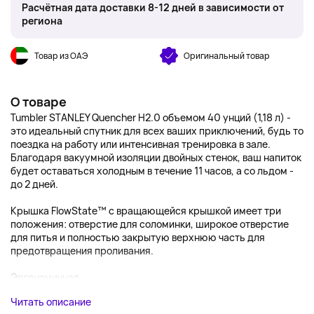
Расчётная дата доставки 8-12 дней в зависимости от
региона
Товар из ОАЭ
Оригинальный товар
О товаре
Tumbler STANLEY Quencher H2.0 объемом 40 унций (1,18 л) -
это идеальный спутник для всех ваших приключений, будь то
поездка на работу или интенсивная тренировка в зале.
Благодаря вакуумной изоляции двойных стенок, ваш напиток
будет оставаться холодным в течение 11 часов, а со льдом -
до 2 дней.
Крышка FlowState™ с вращающейся крышкой имеет три
положения: отверстие для соломинки, широкое отверстие
для питья и полностью закрытую верхнюю часть для
предотвращения проливания.
Эргономичная...
Читать описание