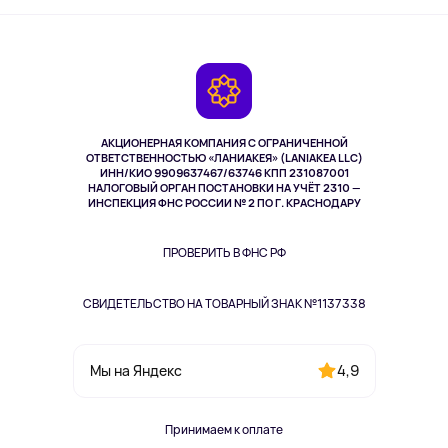
Активный отдых
Оплата
О сервисе
Планшеты
Доставка
Контакты
Игровые консоли
Гарантия
Камеры
Возврат
TV и мультимедиа
Выкуп товара
Музыка и звук
АКЦИОНЕРНАЯ КОМПАНИЯ С ОГРАНИЧЕННОЙ
Спорт
ОТВЕТСТВЕННОСТЬЮ «ЛАНИАКЕЯ» (LANIAKEA LLC)
ИНН/КИО 9909637467/63746 КПП 231087001
Здоровье
НАЛОГОВЫЙ ОРГАН ПОСТАНОВКИ НА УЧЁТ 2310 —
Здоровье питомцев
ИНСПЕКЦИЯ ФНС РОССИИ № 2 ПО Г. КРАСНОДАРУ
Книги
Одежда и аксессуары
ПРОВЕРИТЬ В ФНС РФ
СВИДЕТЕЛЬСТВО НА ТОВАРНЫЙ ЗНАК №1137338
4,9
Мы на Яндекс
Принимаем к оплате