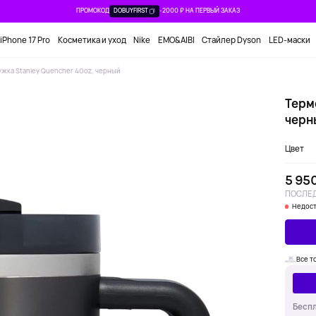
ПРОМОКОД
DOBUYFIRST
-2000 ₽ НА ПЕРВЫЙ ЗАКАЗ
iPhone 17 Pro
Косметика и уход
Nike
EMO&AIBI
Стайлер Dyson
LED-маски
жка Stanley Quencher 40oz, черный
Терм
черн
Цвет
5 95
ПОСЛЕД
Недост
Все т
Беспл