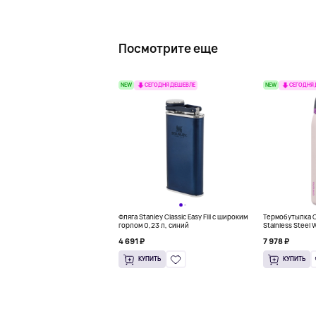
Посмотрите еще
NEW
NEW
СЕГОДНЯ ДЕШЕВЛЕ
СЕГОДНЯ
Фляга Stanley Classic Easy Fill с широким
Термобутылка Ow
горлом 0,23 л, синий
Stainless Steel 
розовый
4 691 ₽
7 978 ₽
КУПИТЬ
КУПИТЬ