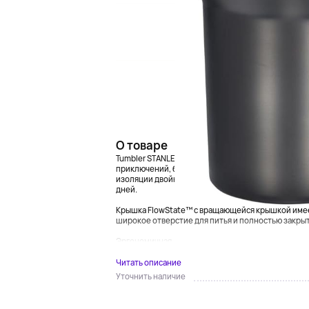
О товаре
Tumbler STANLEY Quencher H2.0 объемом 40 унций (
приключений, будь то поездка на работу или инте
изоляции двойных стенок, ваш напиток будет остав
дней.
Крышка FlowState™ с вращающейся крышкой имее
широкое отверстие для питья и полностью закры
Эргономичная...
Читать описание
Уточнить наличие