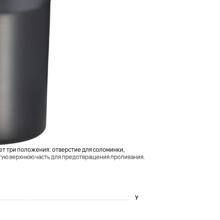
1,18 л) - это идеальный спутник для всех ваших
нсивная тренировка в зале. Благодаря вакуумной
аться холодным в течение 11 часов, а со льдом - до 2
т три положения: отверстие для соломинки,
тую верхнюю часть для предотвращения проливания.
y