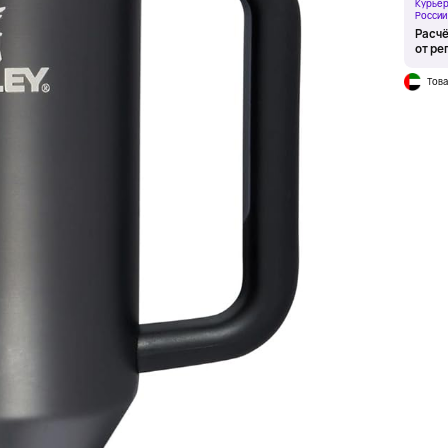
Курьер
России
Расчё
от ре
Това