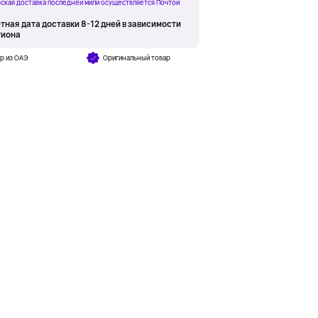
ская доставка последней мили осуществляется Почтой
тная дата доставки 8-12 дней в зависимости
гиона
р из ОАЭ
Оригинальный товар