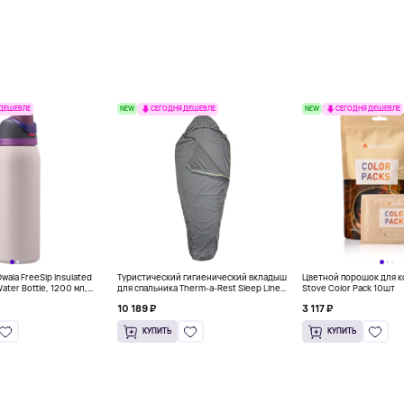
NEW
NEW
 ДЕШЕВЛЕ
СЕГОДНЯ ДЕШЕВЛЕ
СЕГОДНЯ ДЕШЕВЛЕ
ala FreeSip Insulated
Туристический гигиенический вкладыш
Цветной порошок для к
Water Bottle, 1200 мл,
для спальника Therm-a-Rest Sleep Liner,
Stove Color Pack 10шт
серый
10 189 ₽
3 117 ₽
КУПИТЬ
КУПИТЬ