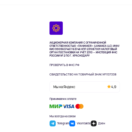
АКЦИОНЕРНАЯ КОМПАНИЯ С ОГРАНИЧЕННОЙ
ОТВЕТСТВЕННОСТЬЮ «ЛАНИАКЕЯ» (LANIAKEA LLC)
ИНН/
КИО 9909637467/63746 КПП 231087001
НАЛОГОВЫЙ
ОРГАН ПОСТАНОВКИ НА УЧЁТ 2310 — ИНСПЕКЦИЯ ФНС
РОССИИ № 2 ПО Г. КРАСНОДАРУ
ПРОВЕРИТЬ В ФНС РФ
СВИДЕТЕЛЬСТВО НА ТОВАРНЫЙ ЗНАК №1137338
Мы на Яндекс
4,9
Принимаем к оплате
Мы всегда на связи
Telegram
Vkontakte
Дзен