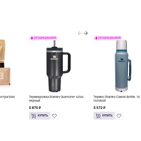
СЕГОДНЯ ДЕШЕВЛЕ
СЕГОДНЯ ДЕШЕВЛЕ
остра Solo
Термокружка Stanley Quencher 40oz,
Термос Stanley Classic Bottle, 1л,
черный
голубой
5 875 ₽
5 572 ₽
КУПИТЬ
КУПИТЬ