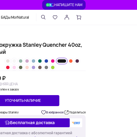
НАПИШИТЕ НАМ
БАДы MorNatural
окружка Stanley Quencher 40oz,
ый
0 ₽
НЯЯ ЦЕНА
упен к заказу
УТОЧНИТЬ НАЛИЧИЕ
овары Stanley
В избранное
Поделиться
Бесплатная доставка
атная доставка с абсолютной гарантией