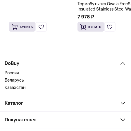
Термобутылка Owala FreeS
Insulated Stainless Steel Wa
Bottle, 1200 мл, розовый
7 978 ₽
КУПИТЬ
КУПИТЬ
DoBuy
Россия
Беларусь
Казахстан
Каталог
Смартфоны и гаджеты
Покупателям
Ноутбуки, мониторы, VR
Товары для дома
Служба поддержки