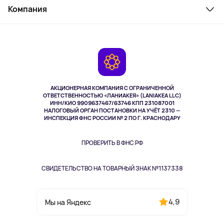
Косметика и уход
Компания
Как заказать
Активный отдых
Оплата
О сервисе
Планшеты
Доставка
Контакты
Игровые консоли
Гарантия
Камеры
Возврат
TV и мультимедиа
Выкуп товара
Музыка и звук
АКЦИОНЕРНАЯ КОМПАНИЯ С ОГРАНИЧЕННОЙ
Спорт
ОТВЕТСТВЕННОСТЬЮ «ЛАНИАКЕЯ» (LANIAKEA LLC)
ИНН/КИО 9909637467/63746 КПП 231087001
Здоровье
НАЛОГОВЫЙ ОРГАН ПОСТАНОВКИ НА УЧЁТ 2310 —
Здоровье питомцев
ИНСПЕКЦИЯ ФНС РОССИИ № 2 ПО Г. КРАСНОДАРУ
Книги
Одежда и аксессуары
ПРОВЕРИТЬ В ФНС РФ
СВИДЕТЕЛЬСТВО НА ТОВАРНЫЙ ЗНАК №1137338
4,9
Мы на Яндекс