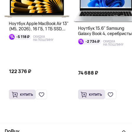
Ноутбук Apple MacBook Air 13"
Ноутбук 15.6" Samsung
(M5, 2026), 16 ГБ, 1 ТБ SSD,
Galaxy Book 4, серебристы
сияющая звезда
-5 118 ₽
СКИДКА
НА ПОШЛИНУ
-2 734 ₽
СКИДКА
НА ПОШЛИНУ
122 376 ₽
74 688 ₽
КУПИТЬ
КУПИТЬ
DoBuy