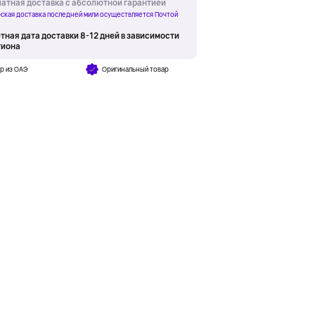
атная доставка с абсолютной гарантией
ская доставка последней мили осуществляется Почтой
тная дата доставки 8-12 дней в зависимости
гиона
р из ОАЭ
Оригинальный товар