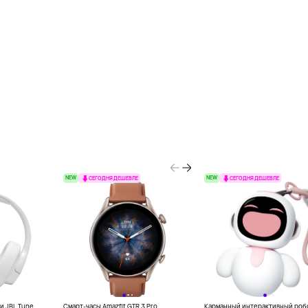
NEW
NEW
СЕГОДНЯ ДЕШЕВЛЕ
СЕГОДНЯ ДЕШЕВЛЕ
и JBL Tune
Смарт-часы Amazfit GTR 3 Pro,
Карманный интерактивный робо