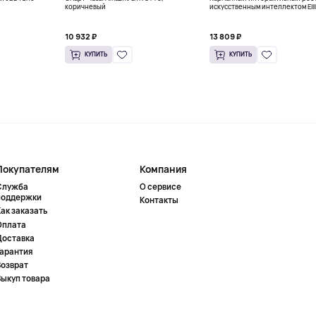
коричневый
искусственным интеллектом Eili
ENERGIZE LAB, розовый
10 932 ₽
13 809 ₽
КУПИТЬ
КУПИТЬ
Покупателям
Компания
Служба
О сервисе
поддержки
Контакты
ак заказать
Оплата
Доставка
Гарантия
Возврат
Выкуп товара