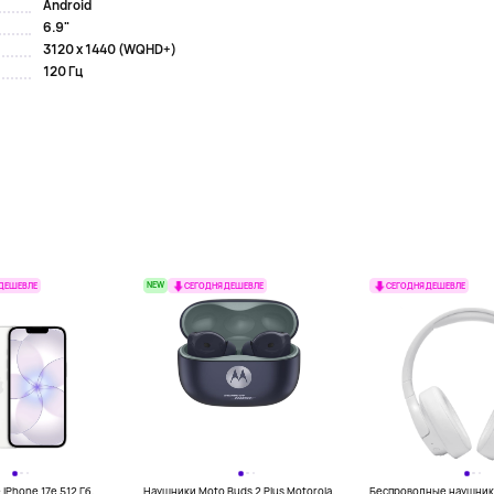
Android
6.9"
3120 x 1440 (WQHD+)
120 Гц
NEW
 ДЕШЕВЛЕ
СЕГОДНЯ ДЕШЕВЛЕ
СЕГОДНЯ ДЕШЕВЛЕ
iPhone 17e 512 Гб,
Наушники Moto Buds 2 Plus Motorola,
Беспроводные наушник