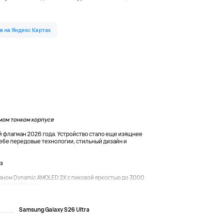
амом тонком корпусе
й флагман 2026 года. Устройство стало еще изящнее
 себе передовые технологии, стильный дизайн и
з
ом Dynamic AMOLED 2X с пиковой яркостью до 3000
логия Privacy...
Samsung Galaxy S26 Ultra