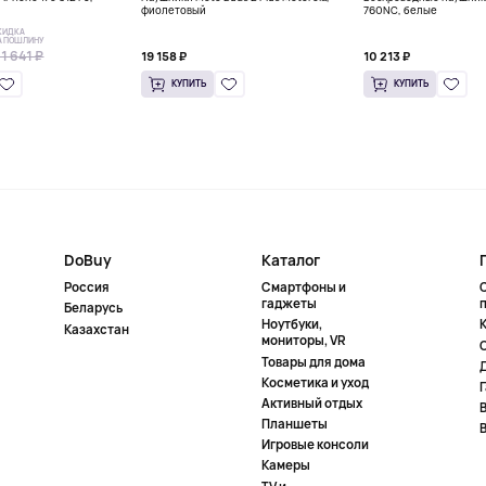
фиолетовый
760NC, белые
КИДКА
А ПОШЛИНУ
1 641 ₽
19 158 ₽
10 213 ₽
КУПИТЬ
КУПИТЬ
DoBuy
Каталог
Россия
Смартфоны и
гаджеты
Беларусь
Ноутбуки,
К
Казахстан
мониторы, VR
Товары для дома
Косметика и уход
Активный отдых
Планшеты
Игровые консоли
Камеры