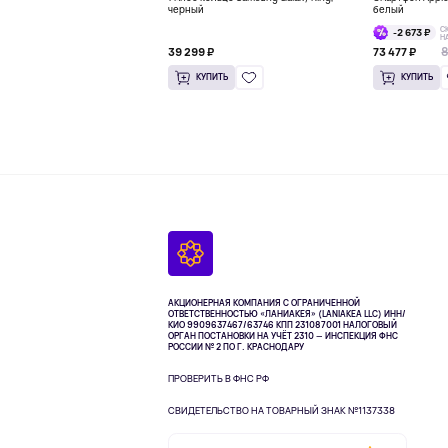
черный
белый
С
-2 673 ₽
Н
8
39 299 ₽
73 477 ₽
КУПИТЬ
КУПИТЬ
АКЦИОНЕРНАЯ КОМПАНИЯ С ОГРАНИЧЕННОЙ
ОТВЕТСТВЕННОСТЬЮ «ЛАНИАКЕЯ» (LANIAKEA LLC)
ИНН/
КИО 9909637467/63746 КПП 231087001
НАЛОГОВЫЙ
ОРГАН ПОСТАНОВКИ НА УЧЁТ 2310 — ИНСПЕКЦИЯ ФНС
РОССИИ № 2 ПО Г. КРАСНОДАРУ
ПРОВЕРИТЬ В ФНС РФ
СВИДЕТЕЛЬСТВО НА ТОВАРНЫЙ ЗНАК №1137338