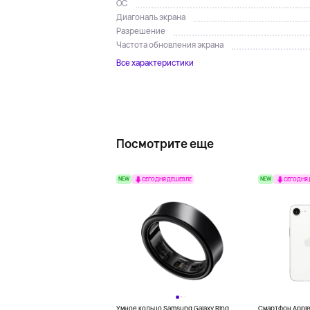
ОС
Диагональ экрана
Разрешение
Частота обновления экрана
Все характеристики
Посмотрите еще
NEW
NEW
СЕГОДНЯ ДЕШЕВЛЕ
СЕГОДНЯ
Умное кольцо Samsung Galaxy Ring,
Смартфон Apple 