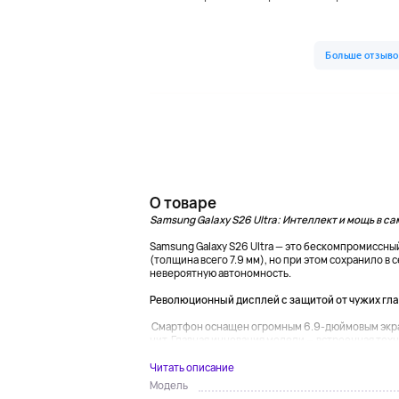
О товаре
Samsung Galaxy S26 Ultra: Интеллект и мощь в с
Samsung Galaxy S26 Ultra — это бескомпромиссны
(толщина всего 7.9 мм), но при этом сохранило в
невероятную автономность.
Революционный дисплей с защитой от чужих гла
Смартфон оснащен огромным 6.9-дюймовым экран
нит. Главная инновация модели — встроенная техно
Читать описание
Модель