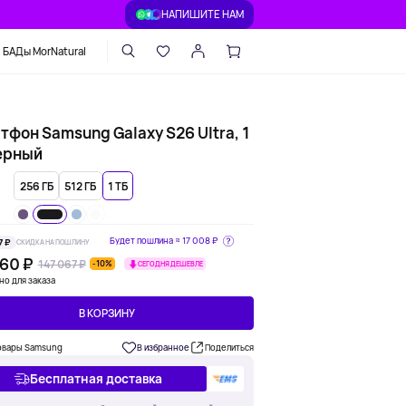
НАПИШИТЕ НАМ
БАДы MorNatural
фон Samsung Galaxy S26 Ultra, 1
черный
256 ГБ
512 ГБ
1 ТБ
Будет пошлина ≈
17 008 ₽
7 ₽
СКИДКА НА ПОШЛИНУ
360 ₽
147 067 ₽
-10%
СЕГОДНЯ ДЕШЕВЛЕ
но для заказа
В КОРЗИНУ
овары Samsung
В избранное
Поделиться
Бесплатная доставка