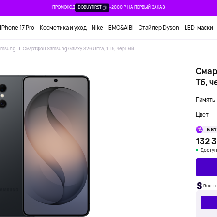
ПРОМОКОД
DOBUYFIRST
-2000 ₽ НА ПЕРВЫЙ ЗАКАЗ
iPhone 17 Pro
Косметика и уход
Nike
EMO&AIBI
Стайлер Dyson
LED-маски
amsung
Смартфон Samsung Galaxy S26 Ultra, 1 Тб, черный
Смарт
Тб, 
Память
Цвет
-5 61
132 
Доступ
Все т