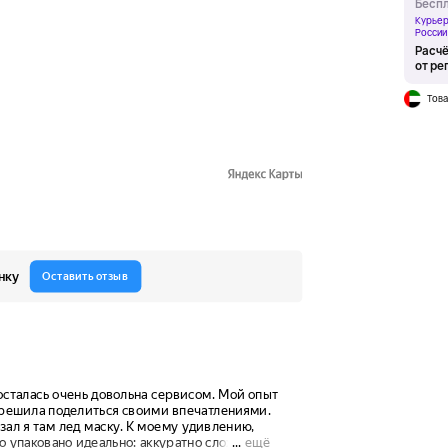
Беспл
Курьер
России
Расчё
от ре
Това