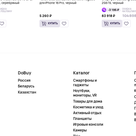
м, серебряный
для iPhone 16 Pro, черный
256 Гб, черный
КИДКА
СКИДКА
-3 195 ₽
А ПОШЛИНУ
НА ПОШЛИН
104 898
5 260 ₽
83 918 ₽
КУПИТЬ
КУПИТЬ
DoBuy
Каталог
Россия
Смартфоны и
гаджеты
Беларусь
Ноутбуки,
К
Казахстан
мониторы, VR
Товары для дома
Косметика и уход
Активный отдых
Планшеты
Игровые консоли
Камеры