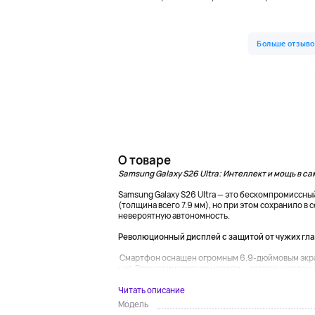
О товаре
Samsung Galaxy S26 Ultra: Интеллект и мощь в с
Samsung Galaxy S26 Ultra — это бескомпромиссны
(толщина всего 7.9 мм), но при этом сохранило в
невероятную автономность.
Революционный дисплей с защитой от чужих гла
Смартфон оснащен огромным 6.9-дюймовым экран
нит. Главная инновация модели — встроенная техно
Читать описание
Модель