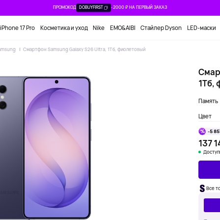
ПРОМОКОД
DOBUYFIRST
-2000 ₽ НА ПЕРВЫЙ ЗАКАЗ
iPhone 17 Pro
Косметика и уход
Nike
EMO&AIBI
Стайлер Dyson
LED-маски
amsung
Смартфон Samsung Galaxy S26 Ultra, 1Тб, фиолетовый
Смар
1Тб,
Память
Цвет
-5 85
137 1
Доступ
Все т