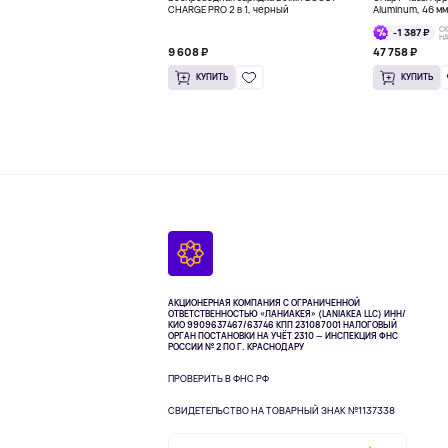
CHARGE PRO 2 в 1, черный
Aluminum, 46 м
С
-1 387 ₽
Н
9 608 ₽
47 758 ₽
КУПИТЬ
КУПИТЬ
АКЦИОНЕРНАЯ КОМПАНИЯ С ОГРАНИЧЕННОЙ
ОТВЕТСТВЕННОСТЬЮ «ЛАНИАКЕЯ» (LANIAKEA LLC)
ИНН/
КИО 9909637467/63746 КПП 231087001
НАЛОГОВЫЙ
ОРГАН ПОСТАНОВКИ НА УЧЁТ 2310 — ИНСПЕКЦИЯ ФНС
РОССИИ № 2 ПО Г. КРАСНОДАРУ
ПРОВЕРИТЬ В ФНС РФ
СВИДЕТЕЛЬСТВО НА ТОВАРНЫЙ ЗНАК №1137338