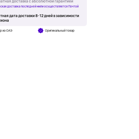
атная доставка с абсолютной гарантией
ская доставка последней мили осуществляется Почтой
тная дата доставки 8-12 дней в зависимости
гиона
р из ОАЭ
Оригинальный товар