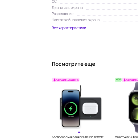
ОС
Диагональ экрана
Разрешение
Частота обновления экрана
Все характеристики
Посмотрите еще
NEW
СЕГОДНЯ ДЕШЕВЛЕ
СЕГОДНЯ
Беспроводная зарядка Belkin BOOST
Смарт-часы Appl