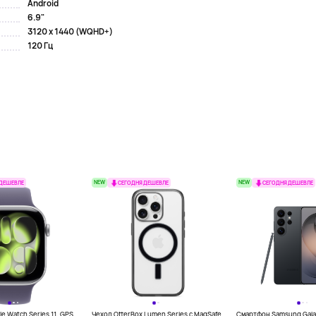
Android
6.9"
3120 x 1440 (WQHD+)
120 Гц
NEW
NEW
 ДЕШЕВЛЕ
СЕГОДНЯ ДЕШЕВЛЕ
СЕГОДНЯ ДЕШЕВЛЕ
e Watch Series 11, GPS,
Чехол OtterBox Lumen Series с MagSafe
Смартфон Samsung Galax