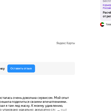
Беспл
Курьер
России
Расчё
от ре
Това