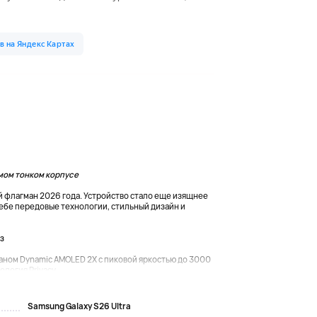
амом тонком корпусе
й флагман 2026 года. Устройство стало еще изящнее
 себе передовые технологии, стильный дизайн и
з
ом Dynamic AMOLED 2X с пиковой яркостью до 3000
логия Privacy...
Samsung Galaxy S26 Ultra