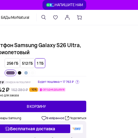
НАПИШИТЕ НАМ
БАДы MorNatural
тфон Samsung Galaxy S26 Ultra,
 фиолетовый
256 ГБ
512 ГБ
1 ТБ
Будет пошлина ≈
17 763 ₽
7 ₽
СКИДКА НА ПОШЛИНУ
42 ₽
152 380 ₽
-10%
СЕГОДНЯ ДЕШЕВЛЕ
но для заказа
В КОРЗИНУ
овары Samsung
В избранное
Поделиться
Бесплатная доставка