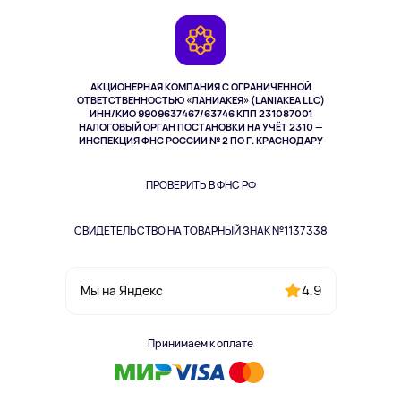
Игровые консоли
Гарантия
Камеры
Возврат
TV и мультимедиа
Выкуп товара
Музыка и звук
АКЦИОНЕРНАЯ КОМПАНИЯ С ОГРАНИЧЕННОЙ
Спорт
ОТВЕТСТВЕННОСТЬЮ «ЛАНИАКЕЯ» (LANIAKEA LLC)
ИНН/КИО 9909637467/63746 КПП 231087001
Здоровье
НАЛОГОВЫЙ ОРГАН ПОСТАНОВКИ НА УЧЁТ 2310 —
Здоровье питомцев
ИНСПЕКЦИЯ ФНС РОССИИ № 2 ПО Г. КРАСНОДАРУ
Книги
Одежда и аксессуары
ПРОВЕРИТЬ В ФНС РФ
СВИДЕТЕЛЬСТВО НА ТОВАРНЫЙ ЗНАК №1137338
4,9
Мы на Яндекс
Принимаем к оплате