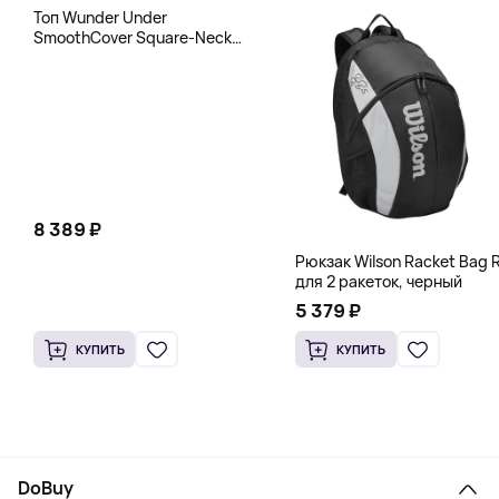
Топ Wunder Under
SmoothCover Square-Neck
lululemon, белый
8 389 ₽
Рюкзак Wilson Racket Bag R
для 2 ракеток, черный
5 379 ₽
КУПИТЬ
КУПИТЬ
DoBuy