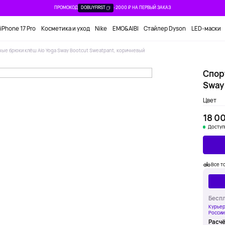
ПРОМОКОД
DOBUYFIRST
-2000 ₽ НА ПЕРВЫЙ ЗАКАЗ
iPhone 17 Pro
Косметика и уход
Nike
EMO&AIBI
Стайлер Dyson
LED-маски
ые брюки клёш Alo Yoga Sway Bootcut Sweatpant, коричневый
Спор
Sway
Цвет
18 0
Доступ
Все т
Беспл
Курьер
России
Расчё