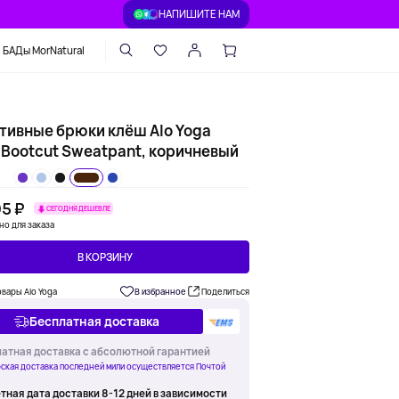
НАПИШИТЕ НАМ
БАДы MorNatural
тивные брюки клёш Alo Yoga
 Bootcut Sweatpant, коричневый
05 ₽
СЕГОДНЯ ДЕШЕВЛЕ
но для заказа
В КОРЗИНУ
овары Alo Yoga
В избранное
Поделиться
Бесплатная доставка
атная доставка с абсолютной гарантией
ская доставка последней мили осуществляется Почтой
тная дата доставки 8-12 дней в зависимости