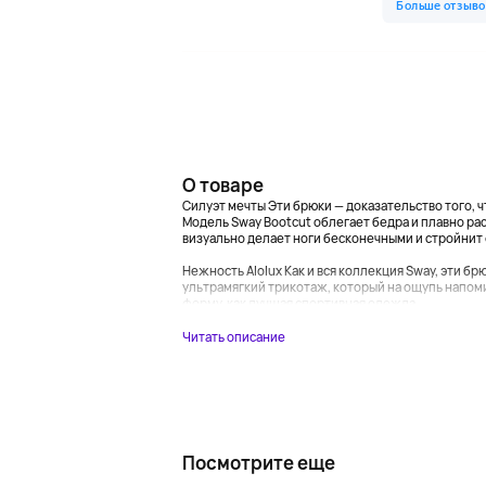
О товаре
Силуэт мечты Эти брюки — доказательство того, 
Модель Sway Bootcut облегает бедра и плавно рас
визуально делает ноги бесконечными и стройнит 
Нежность Alolux Как и вся коллекция Sway, эти б
ультрамягкий трикотаж, который на ощупь напоми
форму, как лучшая спортивная одежда....
Читать описание
Посмотрите еще