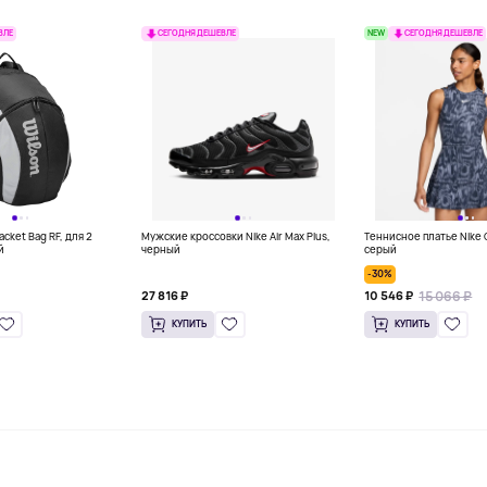
NEW
ВЛЕ
СЕГОДНЯ ДЕШЕВЛЕ
СЕГОДНЯ ДЕШЕВЛЕ
acket Bag RF, для 2
Мужские кроссовки Nike Air Max Plus,
Теннисное платье Nike 
й
черный
серый
-30%
15 066 ₽
27 816 ₽
10 546 ₽
КУПИТЬ
КУПИТЬ