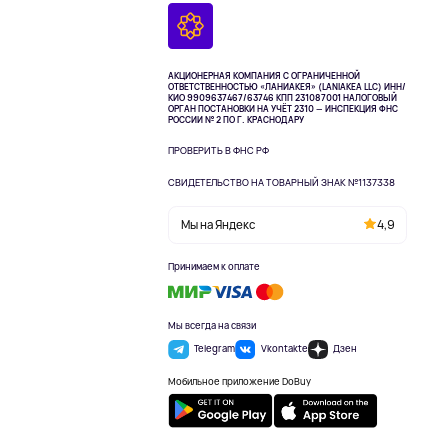
АКЦИОНЕРНАЯ КОМПАНИЯ С ОГРАНИЧЕННОЙ
ОТВЕТСТВЕННОСТЬЮ «ЛАНИАКЕЯ» (LANIAKEA LLC)
ИНН/
КИО 9909637467/63746 КПП 231087001
НАЛОГОВЫЙ
ОРГАН ПОСТАНОВКИ НА УЧЁТ 2310 — ИНСПЕКЦИЯ ФНС
РОССИИ № 2 ПО Г. КРАСНОДАРУ
ПРОВЕРИТЬ В ФНС РФ
СВИДЕТЕЛЬСТВО НА ТОВАРНЫЙ ЗНАК №1137338
Мы на Яндекс
4,9
Принимаем к оплате
Мы всегда на связи
Telegram
Vkontakte
Дзен
Мобильное приложение DoBuy