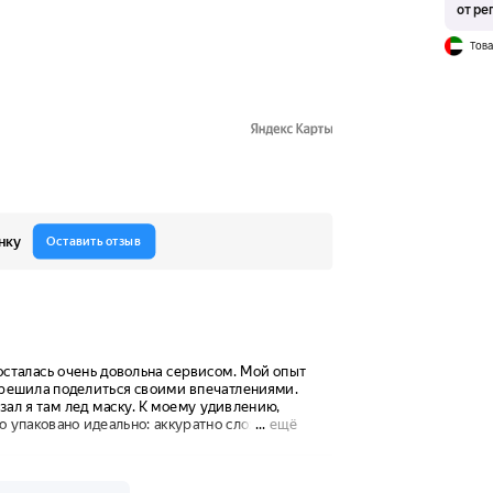
от ре
Това