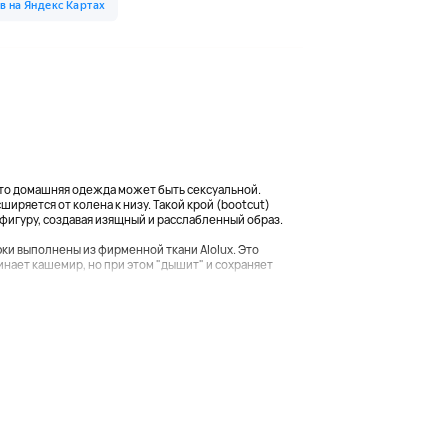
что домашняя одежда может быть сексуальной.
ширяется от колена к низу. Такой крой (bootcut)
фигуру, создавая изящный и расслабленный образ.
рюки выполнены из фирменной ткани Alolux. Это
нает кашемир, но при этом "дышит" и сохраняет