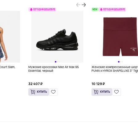
NEW
СЕГОДНЯ ДЕШЕВЛЕ
СЕГОДНЯ ДЕШЕВЛЕ
Court Slam,
Мужские кроссовки Nike Air Max 95
Женские компрессионные шор
Essential, черный
PUMA x HYROX SHAPELUXE 3" Tig
Shorts Women, бордовый
32 407 ₽
10 129 ₽
КУПИТЬ
КУПИТЬ