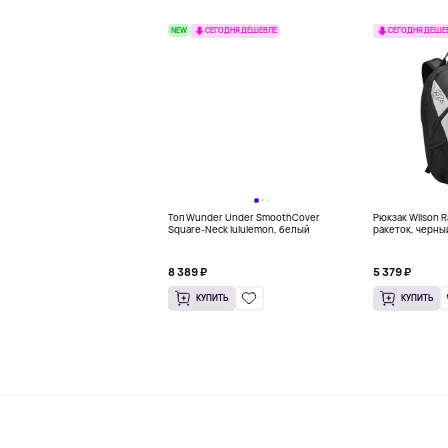
NEW
СЕГОДНЯ ДЕШЕВЛЕ
СЕГОДНЯ ДЕШЕ
Топ Wunder Under SmoothCover
Рюкзак Wilson R
Square-Neck lululemon, белый
ракеток, черны
8 389 ₽
5 379 ₽
КУПИТЬ
КУПИТЬ