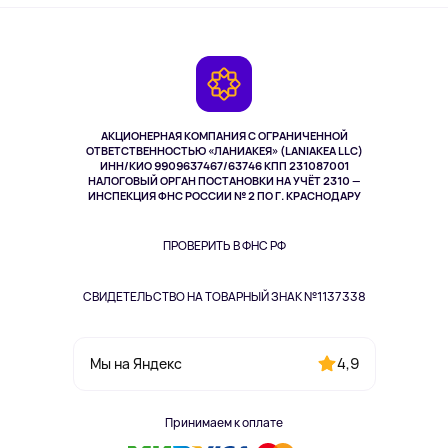
Оплата
О сервисе
Планшеты
Доставка
Контакты
Игровые консоли
Гарантия
Камеры
Возврат
TV и мультимедиа
Выкуп товара
Музыка и звук
АКЦИОНЕРНАЯ КОМПАНИЯ С ОГРАНИЧЕННОЙ
Спорт
ОТВЕТСТВЕННОСТЬЮ «ЛАНИАКЕЯ» (LANIAKEA LLC)
ИНН/КИО 9909637467/63746 КПП 231087001
Здоровье
НАЛОГОВЫЙ ОРГАН ПОСТАНОВКИ НА УЧЁТ 2310 —
Здоровье питомцев
ИНСПЕКЦИЯ ФНС РОССИИ № 2 ПО Г. КРАСНОДАРУ
Книги
Одежда и аксессуары
ПРОВЕРИТЬ В ФНС РФ
СВИДЕТЕЛЬСТВО НА ТОВАРНЫЙ ЗНАК №1137338
4,9
Мы на Яндекс
Принимаем к оплате