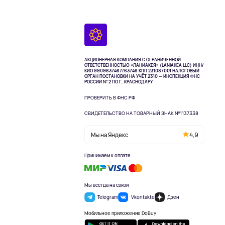
АКЦИОНЕРНАЯ КОМПАНИЯ С ОГРАНИЧЕННОЙ
ОТВЕТСТВЕННОСТЬЮ «ЛАНИАКЕЯ» (LANIAKEA LLC)
ИНН/
КИО 9909637467/63746 КПП 231087001
НАЛОГОВЫЙ
ОРГАН ПОСТАНОВКИ НА УЧЁТ 2310 — ИНСПЕКЦИЯ ФНС
РОССИИ № 2 ПО Г. КРАСНОДАРУ
ПРОВЕРИТЬ В ФНС РФ
СВИДЕТЕЛЬСТВО НА ТОВАРНЫЙ ЗНАК №1137338
Мы на Яндекс
4,9
Принимаем к оплате
Мы всегда на связи
Telegram
Vkontakte
Дзен
Мобильное приложение DoBuy