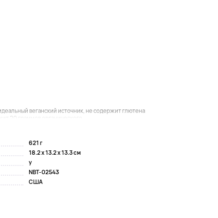
деальный веганский источник, не содержит глютена
ит 20 граммов органического...
621 г
18.2 x 13.2 x 13.3 см
y
NBT-02543
США