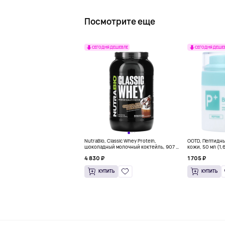
Посмотрите еще
СЕГОДНЯ ДЕШЕВЛЕ
СЕГОДНЯ ДЕШЕ
NutraBio, Classic Whey Protein,
OOTD, Пептидн
шоколадный молочный коктейль, 907 г
кожи, 50 мл (1,
(2 фунта)
4 830 ₽
1 705 ₽
КУПИТЬ
КУПИТЬ