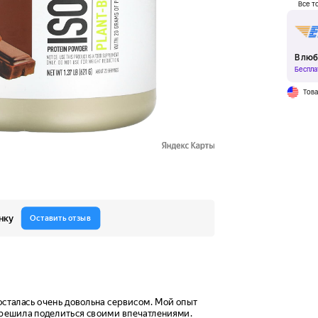
Все т
В люб
Беспла
Тов