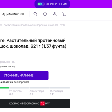
НАПИШИТЕ НАМ
БАДы MorNatural
ure, Растительный протеиновый порошок, шоколад, 621 г
ure, Растительный протеиновый
ок, шоколад, 621 г (1,37 фунта)
НЯЯ ЦЕНА
упен к заказу
УТОЧНИТЬ НАЛИЧИЕ
х 4 платежа
, без переплат
20 августа
03 сентября
17 сентября
0 ₽
0 ₽
0 ₽