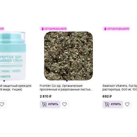
ВЛЕ
СЕГОДНЯ ДЕШЕВЛЕ
СЕГОДНЯ ДЕШЕВЛЕ
ый защитный крем для
Frontier Co-op, Органические
Swanson Vitamins, Full 
69 жидк. Унции)
просеянные и разрезанные листья
расторопша, 500 мг, 10
красной малины, 453 г (16 унций)
капсул
2 810 ₽
692 ₽
КУПИТЬ
КУПИТЬ