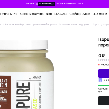
ПРОМОКОД
DOBUYFIRST
-2000 ₽ НА ПЕРВЫЙ ЗАКАЗ
iPhone 17 Pro
Косметика и уход
Nike
EMO&AIBI
Стайлер Dyson
LED-маски
ки
Растительный протеин, протеиновый порошок, батончики и многое другое
Горох
Isop
Isop
порош
0 ₽
ПОСЛЕД
Недост
0 ₽ 
Сегодня
0 ₽