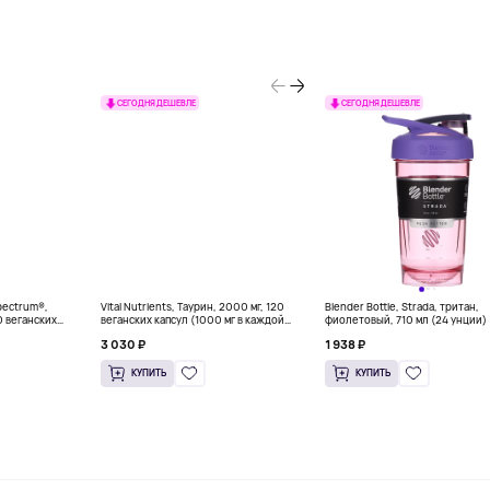
СЕГОДНЯ ДЕШЕВЛЕ
СЕГОДНЯ ДЕШЕВЛЕ
Spectrum®,
Vital Nutrients, Таурин, 2000 мг, 120
Blender Bottle, Strada, тритан,
0 веганских
веганских капсул (1000 мг в каждой
фиолетовый, 710 мл (24 унции)
капсуле)
3 030 ₽
1 938 ₽
КУПИТЬ
КУПИТЬ