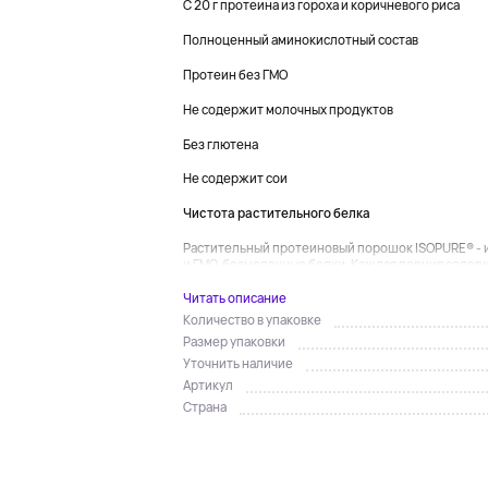
С 20 г протеина из гороха и коричневого риса
Полноценный аминокислотный состав
Протеин без ГМО
Не содержит молочных продуктов
Без глютена
Не содержит сои
Чистота растительного белка
Растительный протеиновый порошок ISOPURE® - и
и ГМО. безмолочные белки. Каждая порция содерж
Читать описание
Количество в упаковке
Размер упаковки
Уточнить наличие
Артикул
Страна