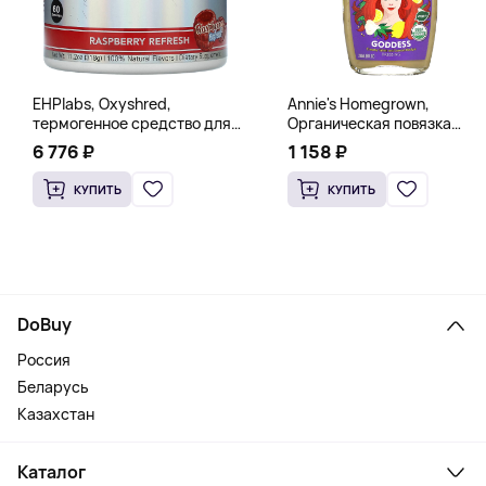
EHPlabs, Oxyshred,
Annie's Homegrown,
термогенное средство для
Органическая повязка
сжигания жира, малиновое
«Богиня», 236 мл (8 жидк.
6 776 ₽
1 158 ₽
освежение, 318 г (11,2 унции)
унц.)
КУПИТЬ
КУПИТЬ
DoBuy
Россия
Беларусь
Казахстан
Каталог