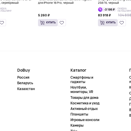
м, серебряный
для iPhone 16 Pro, черный
256 Гб, черный
КИДКА
СКИДКА
-3 195 ₽
А ПОШЛИНУ
НА ПОШЛИН
104 898
5 260 ₽
83 918 ₽
КУПИТЬ
КУПИТЬ
DoBuy
Каталог
Россия
Смартфоны и
гаджеты
Беларусь
Ноутбуки,
К
Казахстан
мониторы, VR
Товары для дома
Косметика и уход
Активный отдых
Планшеты
Игровые консоли
Камеры