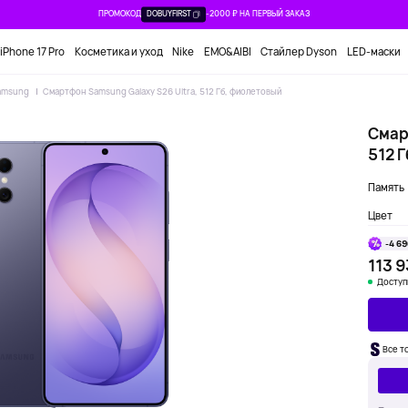
ПРОМОКОД
DOBUYFIRST
-2000 ₽ НА ПЕРВЫЙ ЗАКАЗ
iPhone 17 Pro
Косметика и уход
Nike
EMO&AIBI
Стайлер Dyson
LED-маски
amsung
Смартфон Samsung Galaxy S26 Ultra, 512 Гб, фиолетовый
Смар
512 
Память
Цвет
-4 69
113 9
Доступ
Все т