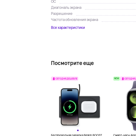
ОС
Диагональ экрана
Разрешение
Частота обновления экрана
Все характеристики
Посмотрите еще
NEW
СЕГОДНЯ ДЕШЕВЛЕ
СЕГОДНЯ
Беспроводная зарядка Belkin BOOST
Смарт-часы Appl