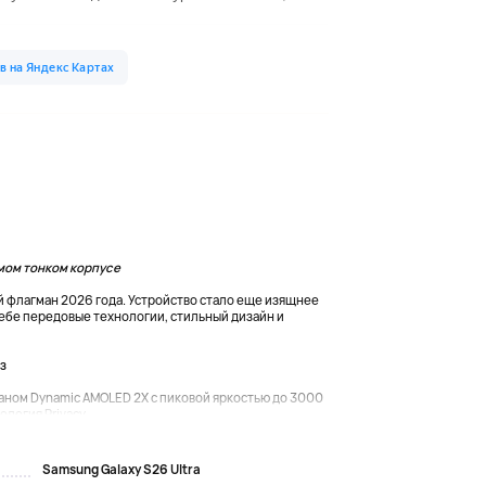
амом тонком корпусе
й флагман 2026 года. Устройство стало еще изящнее
 себе передовые технологии, стильный дизайн и
з
ом Dynamic AMOLED 2X с пиковой яркостью до 3000
логия Privacy...
Samsung Galaxy S26 Ultra