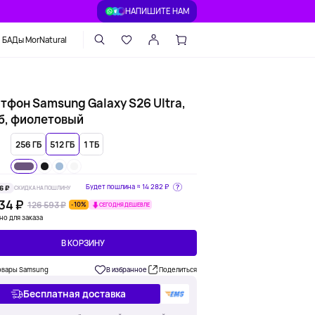
НАПИШИТЕ НАМ
БАДы MorNatural
тфон Samsung Galaxy S26 Ultra,
Гб, фиолетовый
256 ГБ
512 ГБ
1 ТБ
Будет пошлина ≈
14 282 ₽
6 ₽
СКИДКА НА ПОШЛИНУ
34 ₽
126 593 ₽
-10%
СЕГОДНЯ ДЕШЕВЛЕ
но для заказа
В КОРЗИНУ
овары Samsung
В избранное
Поделиться
Бесплатная доставка