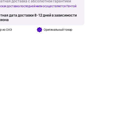
атная доставка с абсолютной гарантией
ская доставка последней мили осуществляется Почтой
тная дата доставки 8-12 дней в зависимости
гиона
р из ОАЭ
Оригинальный товар