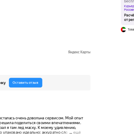
Беспл
Курьер
России
Расчё
от ре
Това