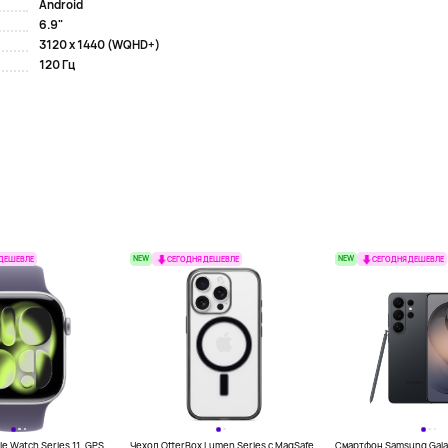
Android
6.9"
3120 x 1440 (WQHD+)
120 Гц
NEW
NEW
 ДЕШЕВЛЕ
СЕГОДНЯ ДЕШЕВЛЕ
СЕГОДНЯ ДЕШЕВЛЕ
e Watch Series 11, GPS,
Чехол OtterBox Lumen Series с MagSafe
Смартфон Samsung Galax