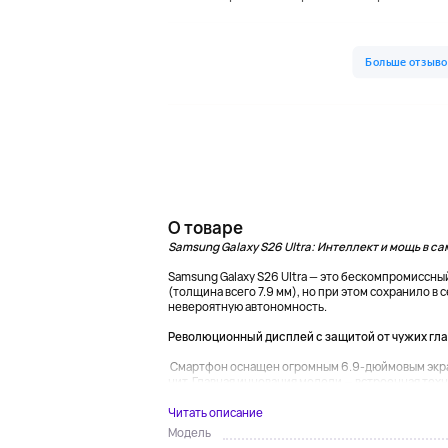
О товаре
Samsung Galaxy S26 Ultra: Интеллект и мощь в с
Samsung Galaxy S26 Ultra — это бескомпромиссны
(толщина всего 7.9 мм), но при этом сохранило в
невероятную автономность.
Революционный дисплей с защитой от чужих гла
Смартфон оснащен огромным 6.9-дюймовым экран
нит. Главная инновация модели — встроенная техно
Читать описание
Модель