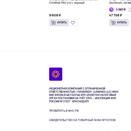
CHARGE PRO 2 в 1, черный
Aluminum, 46 м
С
-1 387 ₽
Н
9 608 ₽
47 758 ₽
КУПИТЬ
КУПИТЬ
АКЦИОНЕРНАЯ КОМПАНИЯ С ОГРАНИЧЕННОЙ
ОТВЕТСТВЕННОСТЬЮ «ЛАНИАКЕЯ» (LANIAKEA LLC)
ИНН/
КИО 9909637467/63746 КПП 231087001
НАЛОГОВЫЙ
ОРГАН ПОСТАНОВКИ НА УЧЁТ 2310 — ИНСПЕКЦИЯ ФНС
РОССИИ № 2 ПО Г. КРАСНОДАРУ
ПРОВЕРИТЬ В ФНС РФ
СВИДЕТЕЛЬСТВО НА ТОВАРНЫЙ ЗНАК №1137338