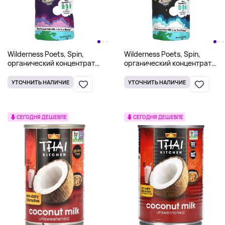
Wilderness Poets, Spin,
Wilderness Poets, Spin,
органический концентрат
органический концентрат
миндального молока, ваниль,
миндального молока, без
227 г (8 унций)
сахара, 227 г (8 унций)
УТОЧНИТЬ НАЛИЧИЕ
УТОЧНИТЬ НАЛИЧИЕ
СЕГОДНЯ ДЕШЕВЛЕ
СЕГОДНЯ ДЕШЕВЛЕ