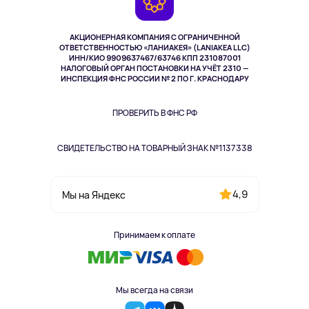
TV и мультимедиа
Выкуп товара
Музыка и звук
АКЦИОНЕРНАЯ КОМПАНИЯ С ОГРАНИЧЕННОЙ
Спорт
ОТВЕТСТВЕННОСТЬЮ «ЛАНИАКЕЯ» (LANIAKEA LLC)
ИНН/КИО 9909637467/63746 КПП 231087001
Здоровье
НАЛОГОВЫЙ ОРГАН ПОСТАНОВКИ НА УЧЁТ 2310 —
Здоровье питомцев
ИНСПЕКЦИЯ ФНС РОССИИ № 2 ПО Г. КРАСНОДАРУ
Книги
Одежда и аксессуары
ПРОВЕРИТЬ В ФНС РФ
СВИДЕТЕЛЬСТВО НА ТОВАРНЫЙ ЗНАК №1137338
4,9
Мы на Яндекс
Принимаем к оплате
Мы всегда на связи