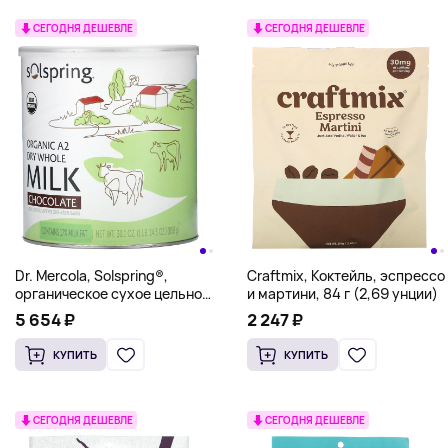
СЕГОДНЯ ДЕШЕВЛЕ
СЕГОДНЯ ДЕШЕВЛЕ
Dr. Mercola, Solspring®,
Craftmix, Коктейль, эспрессо
органическое сухое цельное
и мартини, 84 г (2,69 унции)
молоко А2, шоколад, 858 г
5 654 ₽
2 247 ₽
(30,1 унции)
КУПИТЬ
КУПИТЬ
СЕГОДНЯ ДЕШЕВЛЕ
СЕГОДНЯ ДЕШЕВЛЕ