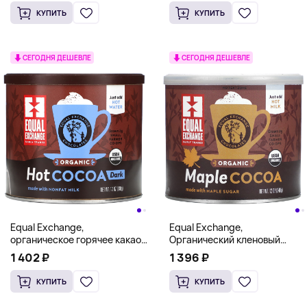
унции)
КУПИТЬ
КУПИТЬ
СЕГОДНЯ ДЕШЕВЛЕ
СЕГОДНЯ ДЕШЕВЛЕ
Equal Exchange,
Equal Exchange,
органическое горячее какао,
Органический кленовый
темное, 340 г (12 унций)
какао, 340 г (12 унций)
1 402 ₽
1 396 ₽
КУПИТЬ
КУПИТЬ