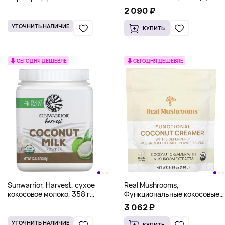
органический какао-
унции)
2 090 ₽
порошок, несладкий, 340 г
(12 унций)
УТОЧНИТЬ НАЛИЧИЕ
КУПИТЬ
СЕГОДНЯ ДЕШЕВЛЕ
СЕГОДНЯ ДЕШЕВЛЕ
Sunwarrior, Harvest, сухое
Real Mushrooms,
кокосовое молоко, 358 г
Функциональные кокосовые
(12,62 унции)
сливки, 180 г (6,35 унции)
3 062 ₽
УТОЧНИТЬ НАЛИЧИЕ
КУПИТЬ