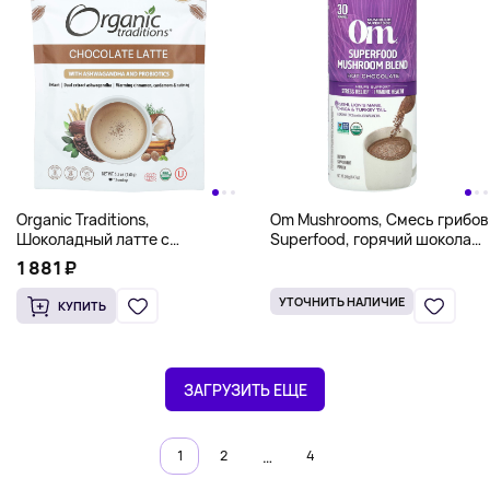
Organic Traditions,
Om Mushrooms, Смесь грибов
Шоколадный латте с
Superfood, горячий шоколад,
ашвагандой и пробиотиками,
240 г (8,47 унции)
1 881 ₽
150 г (5,3 унции)
УТОЧНИТЬ НАЛИЧИЕ
КУПИТЬ
ЗАГРУЗИТЬ ЕЩЕ
…
1
2
4