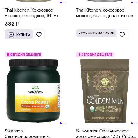
Thai Kitchen, Кокосовое
Thai Kitchen, кокосовое
молоко, несладкое, 161 мл
молоко, без подсластителей,
(5,46 жидк. унц.)
403 мл (13,66 жидк. унции)
382 ₽
УТОЧНИТЬ НАЛИЧИЕ
КУПИТЬ
СЕГОДНЯ ДЕШЕВЛЕ
СЕГОДНЯ ДЕШЕВЛЕ
Swanson,
Sunwarrior, Органическое
Сертифицированный
золотое молоко, 132 г (4,65