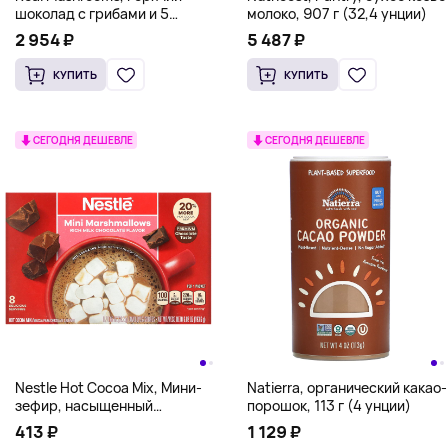
шоколад с грибами и 5
молоко, 907 г (32,4 унции)
защитниками, несладкий,
2 954 ₽
5 487 ₽
240 г
КУПИТЬ
КУПИТЬ
СЕГОДНЯ ДЕШЕВЛЕ
СЕГОДНЯ ДЕШЕВЛЕ
Nestle Hot Cocoa Mix, Мини-
Natierra, органический какао-
зефир, насыщенный
порошок, 113 г (4 унции)
молочный шоколад, 8
413 ₽
1 129 ₽
пакетиков, 24,2 г (0,85