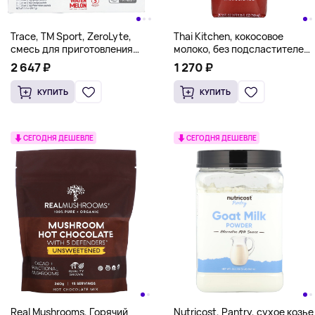
Trace, TM Sport, ZeroLyte,
Thai Kitchen, кокосовое
смесь для приготовления
молоко, без подсластителей,
напитка с электролитами и
749 мл (25,36 жидк. унции)
2 647 ₽
1 270 ₽
кокосовой водой,
разнообразный набор, 12
КУПИТЬ
КУПИТЬ
пакетиков, 87,9 г (3,2 унции)
СЕГОДНЯ ДЕШЕВЛЕ
СЕГОДНЯ ДЕШЕВЛЕ
Real Mushrooms, Горячий
Nutricost, Pantry, сухое козье